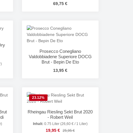
Regulärer Preis:
69,75 €
in oder benutze die Schaltflächen um die 
Gib den gewünschten Wert ein oder benutze
Produkt Anzahl: Gib den gewünsc
Dry
Prosecco Conegliano
Valdobbiadene Superiore DOCG
Brut - Bepin De Eto
r)
Regulärer Preis:
13,95 €
in oder benutze die Schaltflächen um die 
Gib den gewünschten Wert ein oder benutze
Produkt Anzahl: Gib den gewünsc
23.12
%
Brut
Rheingau Riesling Sekt Brut 2020
di
- Robert Weil
r)
Inhalt:
0.75 Liter
(26,60 € / 1 Liter)
Verkaufspreis:
s:
19,95 €
Regulärer Preis:
25,95 €