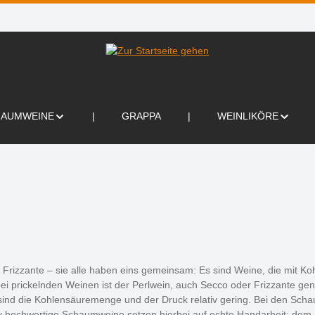
HAUMWEINE
GRAPPA
WEINLIKÖRE
rizzante – sie alle haben eins gemeinsam: Es sind Weine, die mit Ko
ei prickelnden Weinen ist der Perlwein, auch Secco oder Frizzante gena
, sind die Kohlensäuremenge und der Druck relativ gering. Bei den Sc
v hochwertige Schaumweine setzen hierbei auf echte Handarbeit: dem F