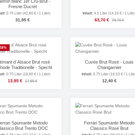
emin blanc 1er Cru-Brut -
Fresne Ducret
alt:
0.75 Liter
(42,60 € / 1 Liter)
Inhalt:
4.5 Liter
(14,16 € / 1 Liter
Regulärer Preis:
Verkaufspreis:
31,95 €
63,70 €
Regulärer Prei
79,70 €
odukt Anzahl: Gib den gewünschten Wert e
Produkt Anzahl: 
28
%
émant d´Alsace Brut rosé
Cuvée Brut Rosé - Louis
hode Traditionelle - Specht
Changarnier
alt:
0.75 Liter
(18,60 € / 1 Liter)
Inhalt:
0.75 Liter
(16,53 € / 1 Lite
Verkaufspreis:
Regulärer Preis:
13,95 €
Regulärer Preis:
12,40 €
17,95 €
odukt Anzahl: Gib den gewünschten Wert e
Produkt Anzahl: 
errari Spumante Metodo
Ferrari Spumante Metodo
lassico Brut Trento DOC
Classico Rosé Brut