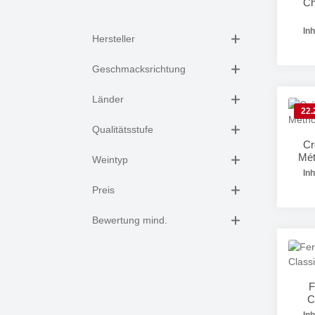
Ch
Inh
Hersteller
Geschmacksrichtung
Länder
Pr
22.
Qualitätsstufe
Cr
Mét
Weintyp
Inh
Preis
Bewertung mind.
Pr
F
C