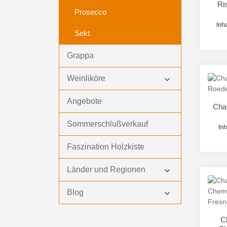
Ri
Prosecco
Inh
Sekt
Grappa
Pr
Weinliköre
Angebote
Cha
Sommerschlußverkauf
Inh
Faszination Holzkiste
Länder und Regionen
Pr
Blog
C