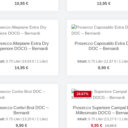
Regulärer Preis:
Regulärer Preis:
10,95 €
13,95 €
odukt Anzahl: Gib den gewünschten Wert e
Produkt Anzahl: 
secco Altepiane Extra Dry
Prosecco Caposaldo Extra 
periore DOCG – Bernardi
DOC – Bernardi
alt:
0.75 Liter
(19,93 € / 1 Liter)
Inhalt:
0.75 Liter
(11,87 € / 1 Lite
Regulärer Preis:
Regulärer Preis:
14,95 €
8,90 €
odukt Anzahl: Gib den gewünschten Wert e
Produkt Anzahl: 
28.67
%
osecco Cortivi Brut DOC –
Prosecco Superiore Campal 
Bernardi
Millesimato DOCG – Bernar
alt:
0.75 Liter
(13,20 € / 1 Liter)
Inhalt:
0.75 Liter
(13,27 € / 1 Lite
Regulärer Preis:
Verkaufspreis:
9,90 €
9,95 €
Regulärer Prei
13,95 €