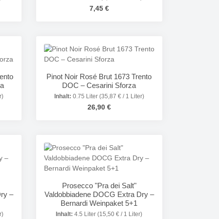
Regulärer Preis:
7,45 €
Gib den gewünschten Wert ein oder benutze
Produkt Anzahl: Gib den gewünsc
rento
Pinot Noir Rosé Brut 1673 Trento
za
DOC – Cesarini Sforza
r)
Inhalt:
0.75 Liter
(35,87 € / 1 Liter)
Regulärer Preis:
26,90 €
in oder benutze die Schaltflächen um die 
Gib den gewünschten Wert ein oder benutze
Produkt Anzahl: Gib den gewünsc
Prosecco "Pra dei Salt"
ry –
Valdobbiadene DOCG Extra Dry –
Bernardi Weinpaket 5+1
r)
Inhalt:
4.5 Liter
(15,50 € / 1 Liter)