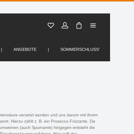
Warenkorb enthält 0 Posi
ANGEBOTE
SOMMERSCHLUSSVERKAUF
hlensäure versetzt wurden und uns darum mit ihrem
nnt. Hierzu zählt z. B. ein Prosecco Frizzante. Da
haumweinen (auch Spumante) hingegen entsteht die
laschengärungsverfahren. Hier reift der