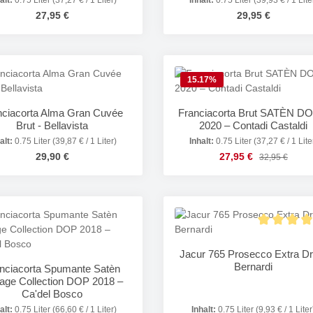
alt:
0.75 Liter
(37,27 € / 1 Liter)
Inhalt:
0.75 Liter
(39,93 € / 1 Lite
Regulärer Preis:
Regulärer Preis:
27,95 €
29,95 €
odukt Anzahl: Gib den gewünschten Wert e
Produkt Anzahl: 
15.17
%
nciacorta Alma Gran Cuvée
Franciacorta Brut SATÈN D
Brut - Bellavista
2020 – Contadi Castaldi
alt:
0.75 Liter
(39,87 € / 1 Liter)
Inhalt:
0.75 Liter
(37,27 € / 1 Lite
Regulärer Preis:
Verkaufspreis:
29,90 €
27,95 €
Regulärer Prei
32,95 €
Produkt Anzahl: 
Details
Durchschnit
Jacur 765 Prosecco Extra Dr
Bernardi
nciacorta Spumante Satèn
tage Collection DOP 2018 –
Ca'del Bosco
alt:
0.75 Liter
(66,60 € / 1 Liter)
Inhalt:
0.75 Liter
(9,93 € / 1 Liter