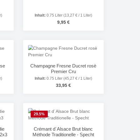
r)
Inhalt:
0.75 Liter
(13,27 € / 1 Liter)
Regulärer Preis:
s:
9,95 €
in oder benutze die Schaltflächen um die 
Gib den gewünschten Wert ein oder benutze
Produkt Anzahl: Gib den gewünsc
nse
Champagne Fresne Ducret rosè
Premier Cru
r)
Inhalt:
0.75 Liter
(45,27 € / 1 Liter)
Regulärer Preis:
33,95 €
in oder benutze die Schaltflächen um die 
Gib den gewünschten Wert ein oder benutze
Produkt Anzahl: Gib den gewünsc
29.5
%
die
Crémant d´Alsace Brut blanc
 2x3
Méthode Traditionelle - Specht