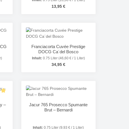
r)
Inhalt:
0.75 Liter
(18,60 € / 1 Liter)
Regulärer Preis:
13,95 €
in oder benutze die Schaltflächen um die 
Gib den gewünschten Wert ein oder benutze
Produkt Anzahl: Gib den gewünsc
OCG
Franciacorta Cuvée Prestige
DOCG Ca´del Bosco
r)
Inhalt:
0.75 Liter
(46,60 € / 1 Liter)
Regulärer Preis:
s:
34,95 €
Gib den gewünschten Wert ein oder benutze
Produkt Anzahl: Gib den gewünsc
tliche Bewertung von 5 von 5 Sternen
y –
Jacur 765 Prosecco Spumante
Brut – Bernardi
)
Inhalt:
0.75 Liter
(9,93 € / 1 Liter)