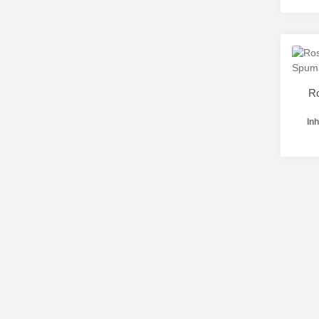
Pr
Ro
Inh
Pr