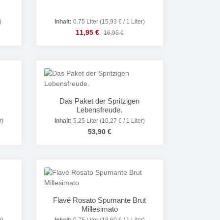
)
Inhalt:
0.75 Liter
(15,93 € / 1 Liter)
Verkaufspreis:
s:
11,95 €
Regulärer Preis:
16,95 €
in oder benutze die Schaltflächen um die 
Gib den gewünschten Wert ein oder benutze
Produkt Anzahl: Gib den gewünsc
Das Paket der Spritzigen
Lebensfreude.
r)
Inhalt:
5.25 Liter
(10,27 € / 1 Liter)
Regulärer Preis:
53,90 €
in oder benutze die Schaltflächen um die 
Gib den gewünschten Wert ein oder benutze
Produkt Anzahl: Gib den gewünsc
Flavé Rosato Spumante Brut
Millesimato