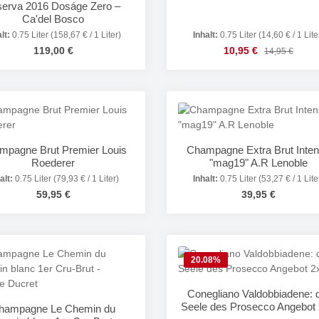
serva 2016 Doságe Zero –
Ca'del Bosco
alt:
0.75 Liter
(158,67 € / 1 Liter)
Inhalt:
0.75 Liter
(14,60 € / 1 Lite
Regulärer Preis:
Verkaufspreis:
119,00 €
10,95 €
Regulärer Prei
14,95 €
odukt Anzahl: Gib den gewünschten Wert e
Produkt Anzahl: 
mpagne Brut Premier Louis
Champagne Extra Brut Inte
Roederer
"mag19" A.R Lenoble
alt:
0.75 Liter
(79,93 € / 1 Liter)
Inhalt:
0.75 Liter
(53,27 € / 1 Lite
Regulärer Preis:
Regulärer Preis:
59,95 €
39,95 €
odukt Anzahl: Gib den gewünschten Wert e
Produkt Anzahl: 
20.08
%
Conegliano Valdobbiadene: 
Seele des Prosecco Angebot
hampagne Le Chemin du