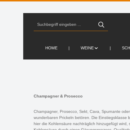
Zur Suche springen
Zur Hauptnavigation springen
HOME
WEINE
SC
Champagner & Prosecco
Champagner, Prosecco, Sekt, Cava, Spumante oder F
wunderbaren Prickeln betören. Die Einstiegsklasse b
hier die Kohlensäure nachträglich hinzugefügt wird
Kohlensäure durch einen Gärungsprozess. Qualitati