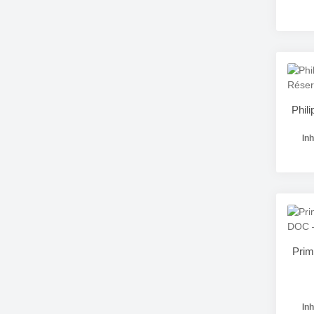
Phil
Inh
Pr
Prim
Inh