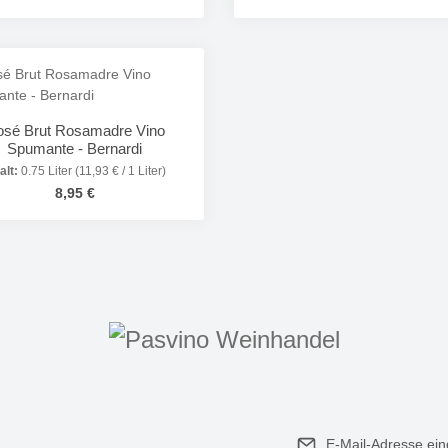
odukt Anzahl: Gib den gewünschten Wert e
Produkt Anzahl: 
sé Brut Rosamadre Vino
Spumante - Bernardi
alt:
0.75 Liter
(11,93 € / 1 Liter)
Regulärer Preis:
8,95 €
odukt Anzahl: Gib den gewünschten Wert e