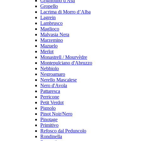
Grignolino d'Asti
Gropello
Lacrima di Morro d’Alba
Lagrein
Lambrusco
Maglioco
Malvasia Nera
Marzemino
Mazuelo
Merlot
Monastrell / Mourvèdre
Montepulciano d'Abruzzo
Nebbiolo
Negroamaro
Nerello Mascalese
Nero d'Avola
Pattaresca
Perricone
Petit Verdot
Pignolo
Pinot Noir/Nero
Pinotage
Primitivo
Refosco dal Peduncolo
Rondinella