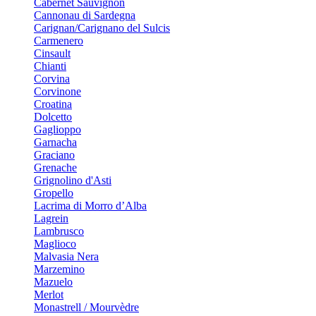
Cabernet Sauvignon
Cannonau di Sardegna
Carignan/Carignano del Sulcis
Carmenero
Cinsault
Chianti
Corvina
Corvinone
Croatina
Dolcetto
Gaglioppo
Garnacha
Graciano
Grenache
Grignolino d'Asti
Gropello
Lacrima di Morro d’Alba
Lagrein
Lambrusco
Maglioco
Malvasia Nera
Marzemino
Mazuelo
Merlot
Monastrell / Mourvèdre