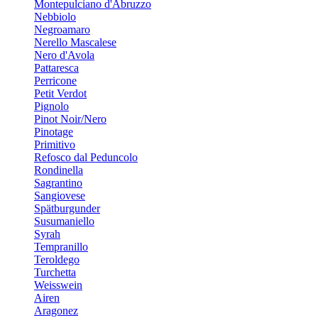
Montepulciano d'Abruzzo
Nebbiolo
Negroamaro
Nerello Mascalese
Nero d'Avola
Pattaresca
Perricone
Petit Verdot
Pignolo
Pinot Noir/Nero
Pinotage
Primitivo
Refosco dal Peduncolo
Rondinella
Sagrantino
Sangiovese
Spätburgunder
Susumaniello
Syrah
Tempranillo
Teroldego
Turchetta
Weisswein
Airen
Aragonez