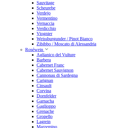
Sauvitage
Scheurebe
Verdejo
Vermentino
Vernaccia
Verdicchio
Viognier
Weissburgunder / Pinot Bianco
Zibibbo / Moscato di Alessandria
Roséwein
Aglianico del Vulture
Barbera
Cabernet Franc
Cabernet Sauvignon
Cannonau di Sardegna
Carignan
Cinsault
Corvina
Dornfelder
Garnacha
Gaglioppo
Grenache
Gropello
Lagrein
Marzemino