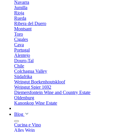
Navarra
Jumilla
Rioja
Rueda
Ribera del Duero
Montsant
Toro
Cigales
Cava
Portugal
Alentejo
Douro-Tal
Chile
Colchagua Valley
Südafrika
Weingut Boekenhoutskloof
Weingut Spier 1692
Diemersfontein Wine and Country Estate
Oldenburg
Kanonkop Wine Estate
Blog
Cucina e Vino
Alles Wein