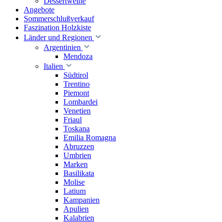
Dessertweine
Angebote
Sommerschlußverkauf
Faszination Holzkiste
Länder und Regionen
Argentinien
Mendoza
Italien
Südtirol
Trentino
Piemont
Lombardei
Venetien
Friaul
Toskana
Emilia Romagna
Abruzzen
Umbrien
Marken
Basilikata
Molise
Latium
Kampanien
Apulien
Kalabrien