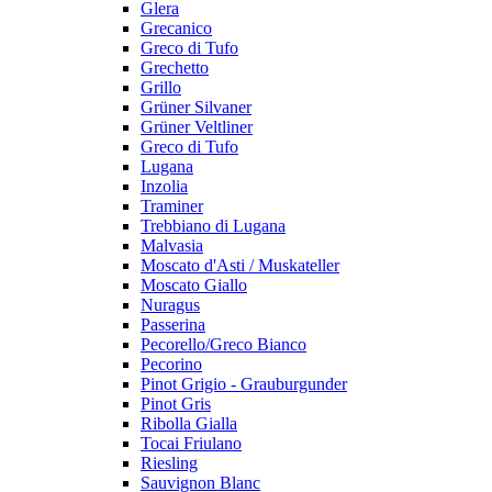
Glera
Grecanico
Greco di Tufo
Grechetto
Grillo
Grüner Silvaner
Grüner Veltliner
Greco di Tufo
Lugana
Inzolia
Traminer
Trebbiano di Lugana
Malvasia
Moscato d'Asti / Muskateller
Moscato Giallo
Nuragus
Passerina
Pecorello/Greco Bianco
Pecorino
Pinot Grigio - Grauburgunder
Pinot Gris
Ribolla Gialla
Tocai Friulano
Riesling
Sauvignon Blanc