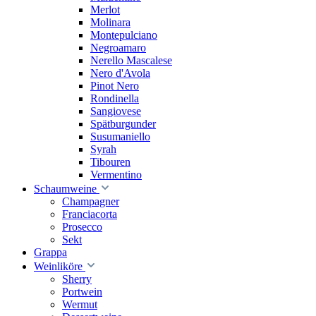
Merlot
Molinara
Montepulciano
Negroamaro
Nerello Mascalese
Nero d'Avola
Pinot Nero
Rondinella
Sangiovese
Spätburgunder
Susumaniello
Syrah
Tibouren
Vermentino
Schaumweine
Champagner
Franciacorta
Prosecco
Sekt
Grappa
Weinliköre
Sherry
Portwein
Wermut