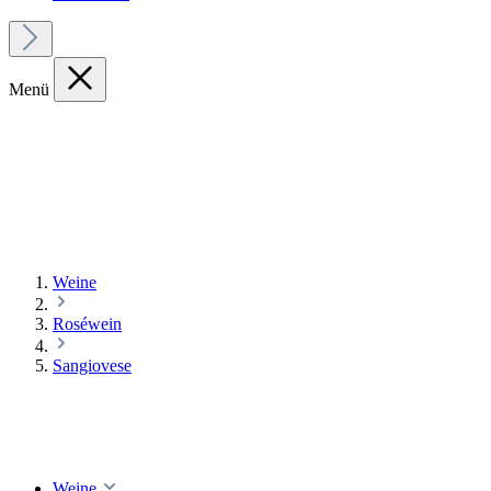
Menü
Weine
Roséwein
Sangiovese
Weine