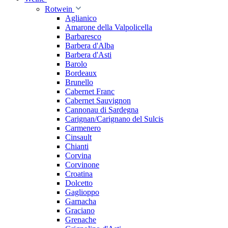
Rotwein
Aglianico
Amarone della Valpolicella
Barbaresco
Barbera d'Alba
Barbera d'Asti
Barolo
Bordeaux
Brunello
Cabernet Franc
Cabernet Sauvignon
Cannonau di Sardegna
Carignan/Carignano del Sulcis
Carmenero
Cinsault
Chianti
Corvina
Corvinone
Croatina
Dolcetto
Gaglioppo
Garnacha
Graciano
Grenache