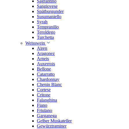
Sagrantino
Sangiovese
Spätburgunder
Susumaniello
Syrah
Tempranillo
Teroldego
Turchetta
Weisswein
Airen
Aragonez
Arneis
Auxerrois
Bellone
Catarratto
Chardonnay
Chenin Blanc
Cortese
Critone
Falanghina
Fiano
Friulano
Garganega
Gelber Muskateller
Gewürztraminer