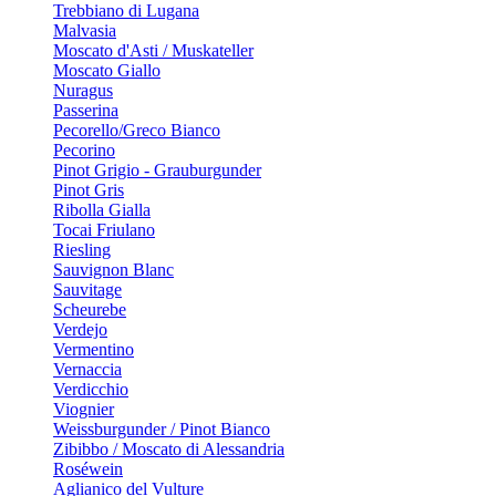
Trebbiano di Lugana
Malvasia
Moscato d'Asti / Muskateller
Moscato Giallo
Nuragus
Passerina
Pecorello/Greco Bianco
Pecorino
Pinot Grigio - Grauburgunder
Pinot Gris
Ribolla Gialla
Tocai Friulano
Riesling
Sauvignon Blanc
Sauvitage
Scheurebe
Verdejo
Vermentino
Vernaccia
Verdicchio
Viognier
Weissburgunder / Pinot Bianco
Zibibbo / Moscato di Alessandria
Roséwein
Aglianico del Vulture