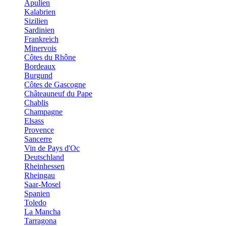
Apulien
Kalabrien
Sizilien
Sardinien
Frankreich
Minervois
Côtes du Rhône
Bordeaux
Burgund
Côtes de Gascogne
Châteauneuf du Pape
Chablis
Champagne
Elsass
Provence
Sancerre
Vin de Pays d'Oc
Deutschland
Rheinhessen
Rheingau
Saar-Mosel
Spanien
Toledo
La Mancha
Tarragona