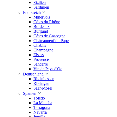
Sizilien
Sardinien
Frankreich
Minervois
Côtes du Rhône
Bordeaux
Burgund
Côtes de Gascogne
Châteauneuf du Pape
Chablis
Champagne
Elsass
Provence
Sancerre
Vin de Pays d'Oc
Deutschland
Rheinhessen
Rheingau
Saar-Mosel
Spanien
Toledo
La Mancha
Tarragona
Navarra
Jumilla