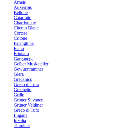
Arneis
Auxerrois
Bellone
Catarratto
Chardonnay
Chenin Blanc
Cortese
Critone
Falanghina
Fiano
Friulano
Garganega
Gelber Muskateller
Gewürztraminer
Glera
Grecanico
Greco di Tufo
Grechetto
Grillo
Grüner Silvaner
Grüner Veltliner
Greco di Tufo
Lugana
Inzolia
Traminer