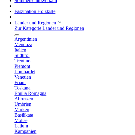
Sommerschlußverkauf
Faszination Holzkiste
Länder und Regionen
Zur Kategorie Länder und Regionen
Argentinien
Mendoza
Italien
Südtirol
Trentino
Piemont
Lombardei
Venetien
Friaul
Toskana
Emilia Romagna
Abruzzen
Umbrien
Marken
Basilikata
Molise
Latium
Kampanien