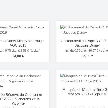
eau Canet Minervois Rouge
Châteauneuf du Pape A.C. 20
AOC 2019
Jacques Dunay
alt:
0.75 Liter
(18,53 € / 1 Liter)
Inhalt:
0.75 Liter
(46,67 € / 1 Lite
Regulärer Preis:
Regulärer Preis:
13,90 €
35,00 €
odukt Anzahl: Gib den gewünschten Wert e
Produkt Anzahl: 
Marqués de Murrieta Tinto G
Reserva D.O.C.Rioja 201
ée Réserve du Cochonnet
P 2022 – Vignerons de la
Vicomté