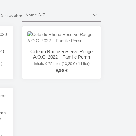
5 Produkte
20 –
Côte du Rhône Réserve Rouge
A.O.C. 2022 – Famille Perrin
r)
Inhalt:
0.75 Liter
(13,20 € / 1 Liter)
Regulärer Preis:
9,90 €
in oder benutze die Schaltflächen um die 
Gib den gewünschten Wert ein oder benutze
Details
ran
5