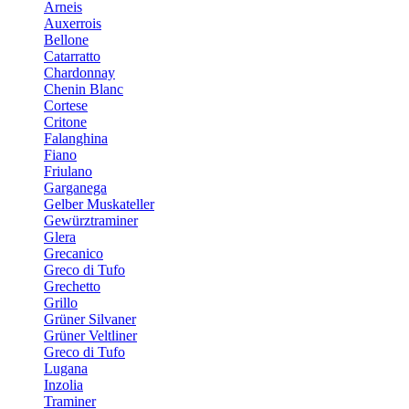
Arneis
Auxerrois
Bellone
Catarratto
Chardonnay
Chenin Blanc
Cortese
Critone
Falanghina
Fiano
Friulano
Garganega
Gelber Muskateller
Gewürztraminer
Glera
Grecanico
Greco di Tufo
Grechetto
Grillo
Grüner Silvaner
Grüner Veltliner
Greco di Tufo
Lugana
Inzolia
Traminer