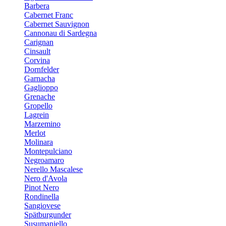
Barbera
Cabernet Franc
Cabernet Sauvignon
Cannonau di Sardegna
Carignan
Cinsault
Corvina
Dornfelder
Garnacha
Gaglioppo
Grenache
Gropello
Lagrein
Marzemino
Merlot
Molinara
Montepulciano
Negroamaro
Nerello Mascalese
Nero d'Avola
Pinot Nero
Rondinella
Sangiovese
Spätburgunder
Susumaniello