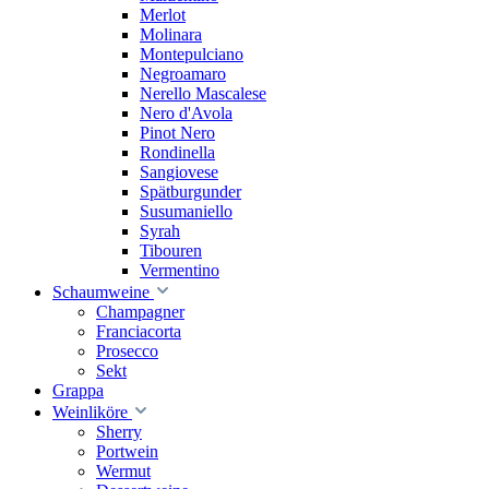
Merlot
Molinara
Montepulciano
Negroamaro
Nerello Mascalese
Nero d'Avola
Pinot Nero
Rondinella
Sangiovese
Spätburgunder
Susumaniello
Syrah
Tibouren
Vermentino
Schaumweine
Champagner
Franciacorta
Prosecco
Sekt
Grappa
Weinliköre
Sherry
Portwein
Wermut