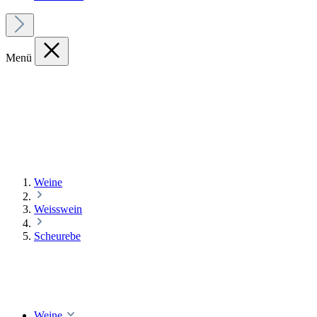
Menü
Weine
Weisswein
Scheurebe
Weine