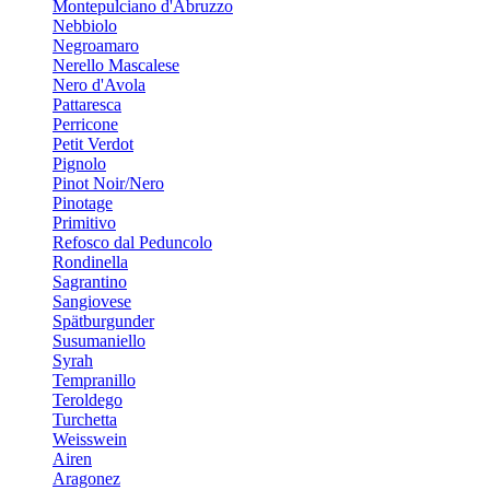
Montepulciano d'Abruzzo
Nebbiolo
Negroamaro
Nerello Mascalese
Nero d'Avola
Pattaresca
Perricone
Petit Verdot
Pignolo
Pinot Noir/Nero
Pinotage
Primitivo
Refosco dal Peduncolo
Rondinella
Sagrantino
Sangiovese
Spätburgunder
Susumaniello
Syrah
Tempranillo
Teroldego
Turchetta
Weisswein
Airen
Aragonez