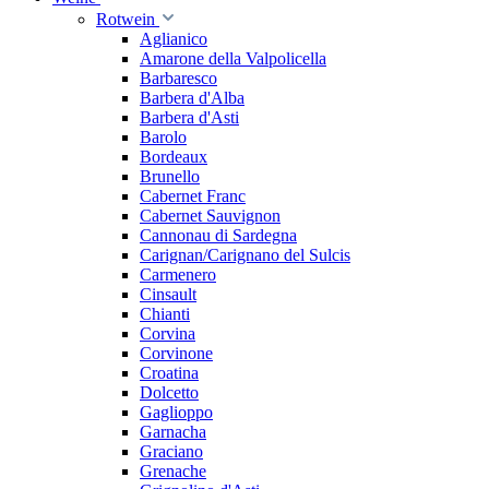
Rotwein
Aglianico
Amarone della Valpolicella
Barbaresco
Barbera d'Alba
Barbera d'Asti
Barolo
Bordeaux
Brunello
Cabernet Franc
Cabernet Sauvignon
Cannonau di Sardegna
Carignan/Carignano del Sulcis
Carmenero
Cinsault
Chianti
Corvina
Corvinone
Croatina
Dolcetto
Gaglioppo
Garnacha
Graciano
Grenache