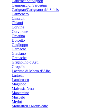
Cabernet Sauvignon
Cannonau di Sardegna
Carignan/Carignano del Sulcis
Carmenero
Cinsault
Chianti
Corvina
Corvinone
Croatina
Dolcetto
Gaglioppo
Garnacha
Graciano
Grenache
Grignolino d'Asti
Gropello
Lacrima di Morro d’Alba
Lagrein
Lambrusco
Maglioco
Malvasia Nera
Marzemino
Mazuelo
Merlot
Monastrell / Mourvèdre