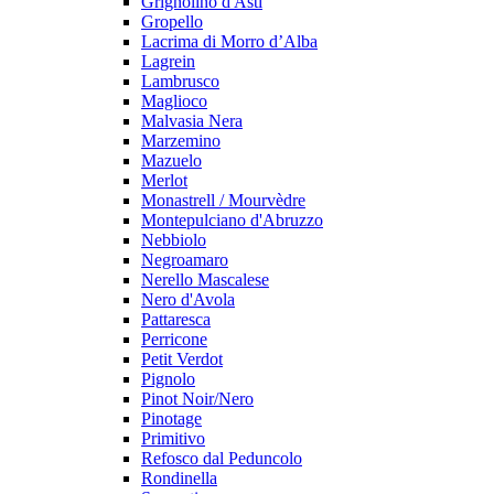
Grignolino d'Asti
Gropello
Lacrima di Morro d’Alba
Lagrein
Lambrusco
Maglioco
Malvasia Nera
Marzemino
Mazuelo
Merlot
Monastrell / Mourvèdre
Montepulciano d'Abruzzo
Nebbiolo
Negroamaro
Nerello Mascalese
Nero d'Avola
Pattaresca
Perricone
Petit Verdot
Pignolo
Pinot Noir/Nero
Pinotage
Primitivo
Refosco dal Peduncolo
Rondinella