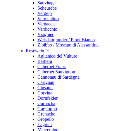
Sauvitage
Scheurebe
Verdejo
Vermentino
Vernaccia
Verdicchio
Viognier
Weissburgunder / Pinot Bianco
Zibibbo / Moscato di Alessandria
Roséwein
Aglianico del Vulture
Barbera
Cabernet Franc
Cabernet Sauvignon
Cannonau di Sardegna
Carignan
Cinsault
Corvina
Dornfelder
Garnacha
Gaglioppo
Grenache
Gropello
Lagrein
Marzemino