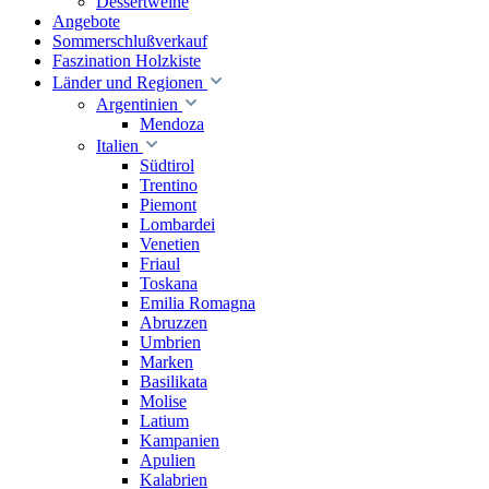
Dessertweine
Angebote
Sommerschlußverkauf
Faszination Holzkiste
Länder und Regionen
Argentinien
Mendoza
Italien
Südtirol
Trentino
Piemont
Lombardei
Venetien
Friaul
Toskana
Emilia Romagna
Abruzzen
Umbrien
Marken
Basilikata
Molise
Latium
Kampanien
Apulien
Kalabrien