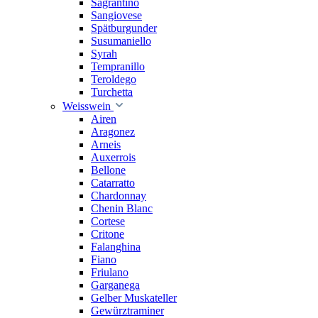
Sagrantino
Sangiovese
Spätburgunder
Susumaniello
Syrah
Tempranillo
Teroldego
Turchetta
Weisswein
Airen
Aragonez
Arneis
Auxerrois
Bellone
Catarratto
Chardonnay
Chenin Blanc
Cortese
Critone
Falanghina
Fiano
Friulano
Garganega
Gelber Muskateller
Gewürztraminer