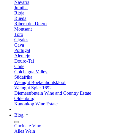
Navarra
Jumilla
Rioja
Rueda
Ribera del Duero
Montsant
Toro
Cigales
Cava
Portugal
Alentejo
Douro-Tal
Chile
Colchagua Valley
Südafrika
Weingut Boekenhoutskloof
Weingut Spier 1692
Diemersfontein Wine and Country Estate
Oldenburg
Kanonkop Wine Estate
Blog
Cucina e Vino
Alles Wein