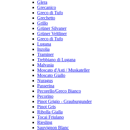
Glera
Grecanico
Greco di Tufo
Grechetto
Grillo
Grüner Silvaner
Grüner Veltliner
Greco di Tufo
Lugana
Inzolia
Traminer
Trebbiano di Lugana
Malvasia
Moscato d'Asti / Muskateller
Moscato Giallo
Nuragus
Passerina
Pecorello/Greco Bianco
Pecorino
Pinot Grigio - Grauburgunder
Pinot Gris
Ribolla Gialla
Tocai Friulano
Riesling
Sauvignon Blanc