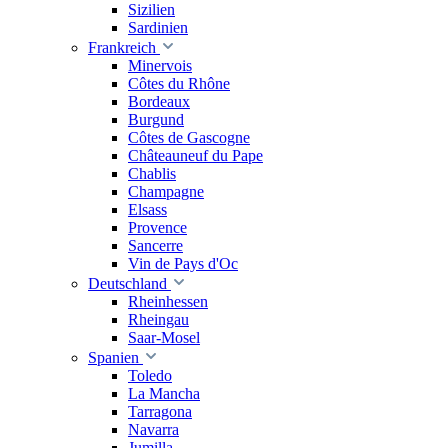
Sizilien
Sardinien
Frankreich
Minervois
Côtes du Rhône
Bordeaux
Burgund
Côtes de Gascogne
Châteauneuf du Pape
Chablis
Champagne
Elsass
Provence
Sancerre
Vin de Pays d'Oc
Deutschland
Rheinhessen
Rheingau
Saar-Mosel
Spanien
Toledo
La Mancha
Tarragona
Navarra
Jumilla