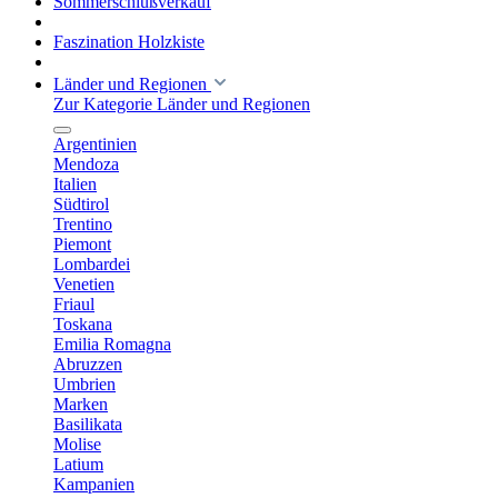
Sommerschlußverkauf
Faszination Holzkiste
Länder und Regionen
Zur Kategorie Länder und Regionen
Argentinien
Mendoza
Italien
Südtirol
Trentino
Piemont
Lombardei
Venetien
Friaul
Toskana
Emilia Romagna
Abruzzen
Umbrien
Marken
Basilikata
Molise
Latium
Kampanien