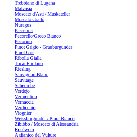
Trebbiano di Lugana
Malvasia
Moscato d'Asti / Muskateller
Moscato Giallo
Nuragus
Passerina
Pecorello/Greco Bianco
Pecorino
Pinot Grigio - Grauburgunder
Pinot Gris
Ribolla Gialla
Tocai Friulano
Riesling
Sauvignon Blanc
Sauvitage
Scheurebe
Verdejo
Vermentino
Vernaccia
Verdicchio
Viognier
Weissburgunder / Pinot Bianco
Zibibbo / Moscato di Alessandria
Roséwein
Aglianico del Vulture