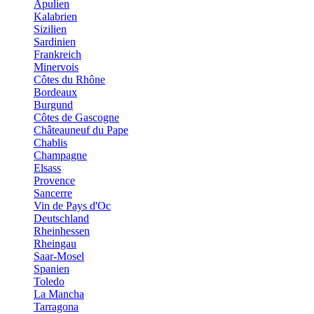
Apulien
Kalabrien
Sizilien
Sardinien
Frankreich
Minervois
Côtes du Rhône
Bordeaux
Burgund
Côtes de Gascogne
Châteauneuf du Pape
Chablis
Champagne
Elsass
Provence
Sancerre
Vin de Pays d'Oc
Deutschland
Rheinhessen
Rheingau
Saar-Mosel
Spanien
Toledo
La Mancha
Tarragona