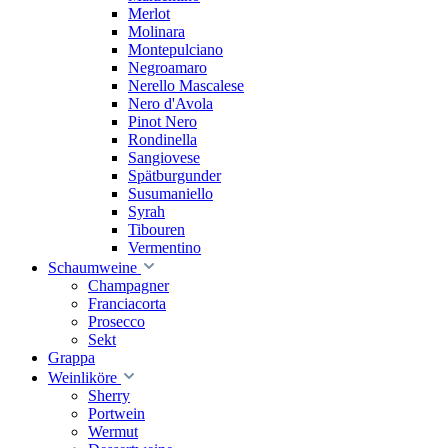
Merlot
Molinara
Montepulciano
Negroamaro
Nerello Mascalese
Nero d'Avola
Pinot Nero
Rondinella
Sangiovese
Spätburgunder
Susumaniello
Syrah
Tibouren
Vermentino
Schaumweine
Champagner
Franciacorta
Prosecco
Sekt
Grappa
Weinliköre
Sherry
Portwein
Wermut