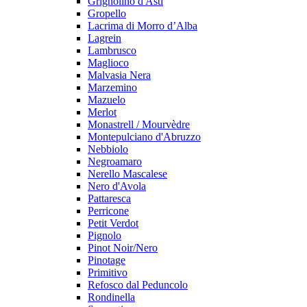
Grignolino d'Asti
Gropello
Lacrima di Morro d’Alba
Lagrein
Lambrusco
Maglioco
Malvasia Nera
Marzemino
Mazuelo
Merlot
Monastrell / Mourvèdre
Montepulciano d'Abruzzo
Nebbiolo
Negroamaro
Nerello Mascalese
Nero d'Avola
Pattaresca
Perricone
Petit Verdot
Pignolo
Pinot Noir/Nero
Pinotage
Primitivo
Refosco dal Peduncolo
Rondinella