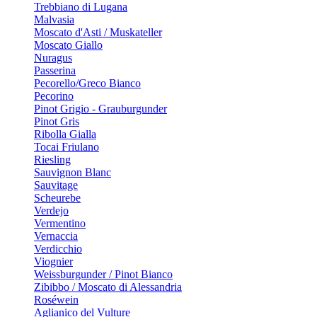
Trebbiano di Lugana
Malvasia
Moscato d'Asti / Muskateller
Moscato Giallo
Nuragus
Passerina
Pecorello/Greco Bianco
Pecorino
Pinot Grigio - Grauburgunder
Pinot Gris
Ribolla Gialla
Tocai Friulano
Riesling
Sauvignon Blanc
Sauvitage
Scheurebe
Verdejo
Vermentino
Vernaccia
Verdicchio
Viognier
Weissburgunder / Pinot Bianco
Zibibbo / Moscato di Alessandria
Roséwein
Aglianico del Vulture