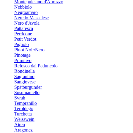
Montepulciano d'Abruzzo
Nebbiolo
Negroamaro
Nerello Mascalese
Nero d'Avola
Pattaresca
Perricone
Petit Verdot
Pignolo
Pinot Noir/Nero
Pinotage
Primitivo
Refosco dal Peduncolo
Rondinella
Sagrantino
Sangiovese
Spätburgunder
Susumaniello
Syrah
Tempranillo
Teroldego
Turchetta
Weisswein
Airen
Aragonez