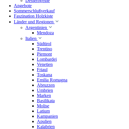
Dessertweine
Angebote
Sommerschlußverkauf
Faszination Holzkiste
Länder und Regionen
Argentinien
Mendoza
Italien
Südtirol
Trentino
Piemont
Lombardei
Venetien
Friaul
Toskana
Emilia Romagna
Abruzzen
Umbrien
Marken
Basilikata
Molise
Latium
Kampanien
Apulien
Kalabrien