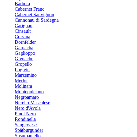
Barbera
Cabernet Franc
Cabernet Sauvignon
Cannonau di Sardegna
Carignan
Cinsault
Corvina
Dornfelder
Garnacha
Gaglioppo
Grenache
Gropello
Lagrein
Marzemino
Merlot
Molinara
Montepulciano
Negroamaro
Nerello Mascalese
Nero d'Avola
Pinot Nero
Rondinella
Sangiovese
Spätburgunder
Susumaniello