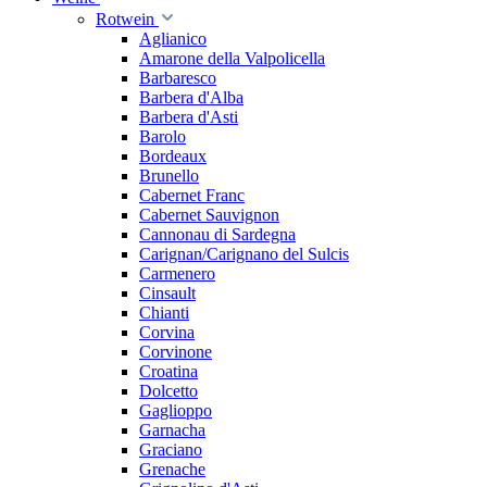
Rotwein
Aglianico
Amarone della Valpolicella
Barbaresco
Barbera d'Alba
Barbera d'Asti
Barolo
Bordeaux
Brunello
Cabernet Franc
Cabernet Sauvignon
Cannonau di Sardegna
Carignan/Carignano del Sulcis
Carmenero
Cinsault
Chianti
Corvina
Corvinone
Croatina
Dolcetto
Gaglioppo
Garnacha
Graciano
Grenache