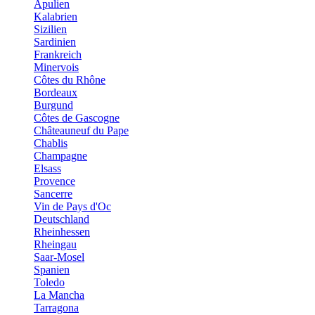
Apulien
Kalabrien
Sizilien
Sardinien
Frankreich
Minervois
Côtes du Rhône
Bordeaux
Burgund
Côtes de Gascogne
Châteauneuf du Pape
Chablis
Champagne
Elsass
Provence
Sancerre
Vin de Pays d'Oc
Deutschland
Rheinhessen
Rheingau
Saar-Mosel
Spanien
Toledo
La Mancha
Tarragona