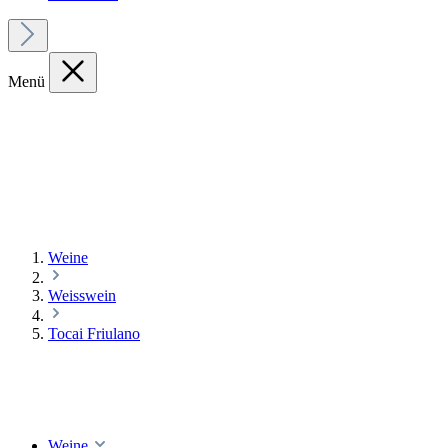
Menü
Weine
Weisswein
Tocai Friulano
Weine