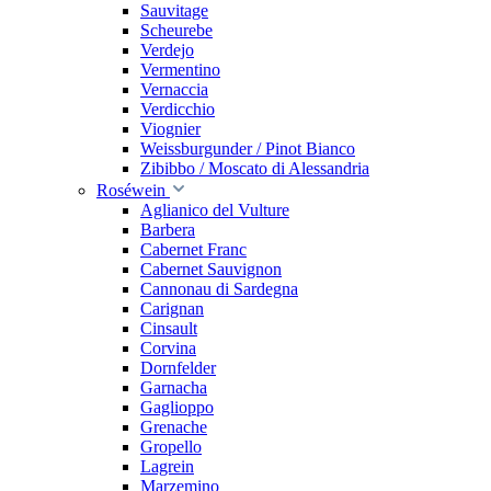
Sauvitage
Scheurebe
Verdejo
Vermentino
Vernaccia
Verdicchio
Viognier
Weissburgunder / Pinot Bianco
Zibibbo / Moscato di Alessandria
Roséwein
Aglianico del Vulture
Barbera
Cabernet Franc
Cabernet Sauvignon
Cannonau di Sardegna
Carignan
Cinsault
Corvina
Dornfelder
Garnacha
Gaglioppo
Grenache
Gropello
Lagrein
Marzemino