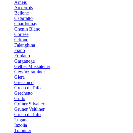
Arneis
Auxerrois
Bellone
Catarratto
Chardonnay
Chenin Blanc
Cortese
Critone
Falanghina
Fiano
Friulano
Garganega
Gelber Muskateller
Gewürztraminer
Glera
Grecanico
Greco di Tufo
Grechetto
Grillo
Grüner Silvaner
Grüner Veltliner
Greco di Tufo
Lugana
Inzolia
Traminer