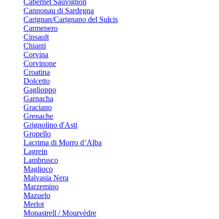
Cabernet Sauvignon
Cannonau di Sardegna
Carignan/Carignano del Sulcis
Carmenero
Cinsault
Chianti
Corvina
Corvinone
Croatina
Dolcetto
Gaglioppo
Garnacha
Graciano
Grenache
Grignolino d'Asti
Gropello
Lacrima di Morro d’Alba
Lagrein
Lambrusco
Maglioco
Malvasia Nera
Marzemino
Mazuelo
Merlot
Monastrell / Mourvèdre