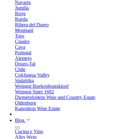
Navarra
Jumilla
Rioja
Rueda
Ribera del Duero
Montsant
Toro
Cigales
Cava
Portugal
Alentejo
Douro-Tal
Chile
Colchagua Valley
Südafrika
Weingut Boekenhoutskloof
Weingut Spier 1692
Diemersfontein Wine and Country Estate
Oldenburg
Kanonkop Wine Estate
Blog
Cucina e Vino
Alles Wein