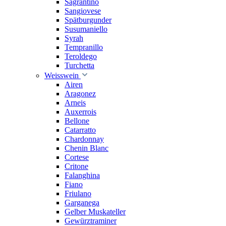
Sagrantino
Sangiovese
Spätburgunder
Susumaniello
Syrah
Tempranillo
Teroldego
Turchetta
Weisswein
Airen
Aragonez
Arneis
Auxerrois
Bellone
Catarratto
Chardonnay
Chenin Blanc
Cortese
Critone
Falanghina
Fiano
Friulano
Garganega
Gelber Muskateller
Gewürztraminer