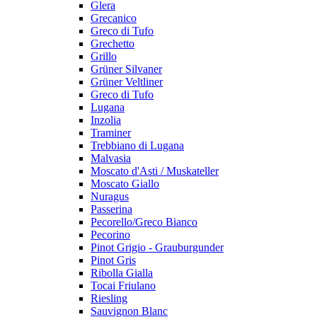
Glera
Grecanico
Greco di Tufo
Grechetto
Grillo
Grüner Silvaner
Grüner Veltliner
Greco di Tufo
Lugana
Inzolia
Traminer
Trebbiano di Lugana
Malvasia
Moscato d'Asti / Muskateller
Moscato Giallo
Nuragus
Passerina
Pecorello/Greco Bianco
Pecorino
Pinot Grigio - Grauburgunder
Pinot Gris
Ribolla Gialla
Tocai Friulano
Riesling
Sauvignon Blanc