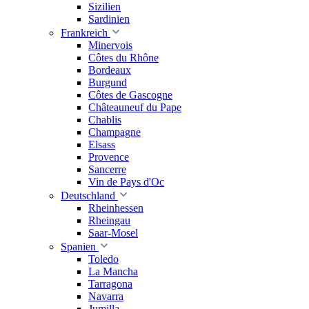
Sizilien
Sardinien
Frankreich
Minervois
Côtes du Rhône
Bordeaux
Burgund
Côtes de Gascogne
Châteauneuf du Pape
Chablis
Champagne
Elsass
Provence
Sancerre
Vin de Pays d'Oc
Deutschland
Rheinhessen
Rheingau
Saar-Mosel
Spanien
Toledo
La Mancha
Tarragona
Navarra
Jumilla