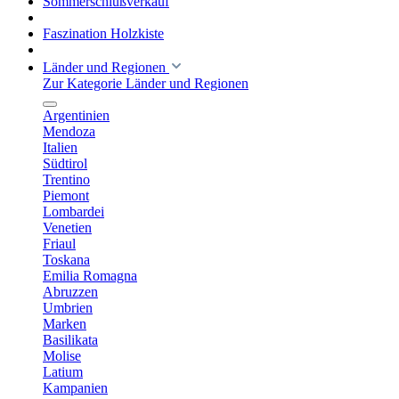
Sommerschlußverkauf
Faszination Holzkiste
Länder und Regionen
Zur Kategorie Länder und Regionen
Argentinien
Mendoza
Italien
Südtirol
Trentino
Piemont
Lombardei
Venetien
Friaul
Toskana
Emilia Romagna
Abruzzen
Umbrien
Marken
Basilikata
Molise
Latium
Kampanien