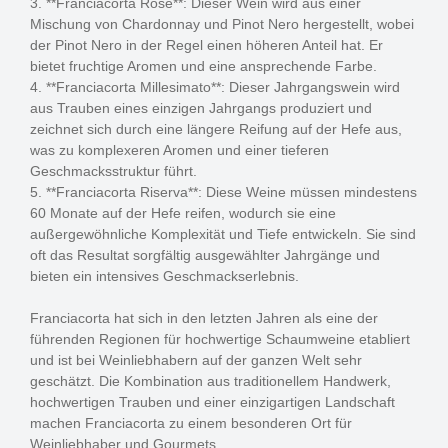
3. **Franciacorta Rosé**: Dieser Wein wird aus einer
Mischung von Chardonnay und Pinot Nero hergestellt, wobei
der Pinot Nero in der Regel einen höheren Anteil hat. Er
bietet fruchtige Aromen und eine ansprechende Farbe.
4. **Franciacorta Millesimato**: Dieser Jahrgangswein wird
aus Trauben eines einzigen Jahrgangs produziert und
zeichnet sich durch eine längere Reifung auf der Hefe aus,
was zu komplexeren Aromen und einer tieferen
Geschmacksstruktur führt.
5. **Franciacorta Riserva**: Diese Weine müssen mindestens
60 Monate auf der Hefe reifen, wodurch sie eine
außergewöhnliche Komplexität und Tiefe entwickeln. Sie sind
oft das Resultat sorgfältig ausgewählter Jahrgänge und
bieten ein intensives Geschmackserlebnis.
Franciacorta hat sich in den letzten Jahren als eine der
führenden Regionen für hochwertige Schaumweine etabliert
und ist bei Weinliebhabern auf der ganzen Welt sehr
geschätzt. Die Kombination aus traditionellem Handwerk,
hochwertigen Trauben und einer einzigartigen Landschaft
machen Franciacorta zu einem besonderen Ort für
Weinliebhaber und Gourmets.