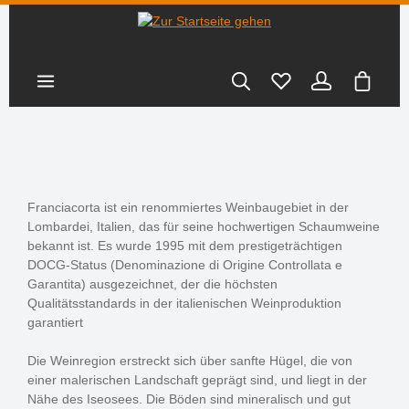
nhalt springen
Warenk
Franciacorta ist ein renommiertes Weinbaugebiet in der
Lombardei, Italien, das für seine hochwertigen Schaumweine
bekannt ist. Es wurde 1995 mit dem prestigeträchtigen
DOCG-Status (Denominazione di Origine Controllata e
Garantita) ausgezeichnet, der die höchsten
Qualitätsstandards in der italienischen Weinproduktion
garantiert
Die Weinregion erstreckt sich über sanfte Hügel, die von
einer malerischen Landschaft geprägt sind, und liegt in der
Nähe des Iseosees. Die Böden sind mineralisch und gut