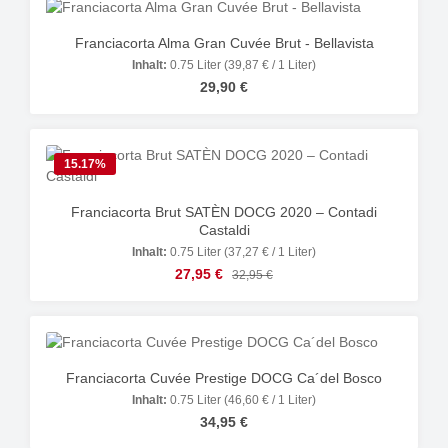
Franciacorta Alma Gran Cuvée Brut - Bellavista
Inhalt:
0.75 Liter
(39,87 € / 1 Liter)
Regulärer Preis:
29,90 €
15.17
%
Franciacorta Brut SATÈN DOCG 2020 – Contadi
Castaldi
Inhalt:
0.75 Liter
(37,27 € / 1 Liter)
Verkaufspreis:
27,95 €
Regulärer Preis:
32,95 €
Franciacorta Cuvée Prestige DOCG Ca´del Bosco
Inhalt:
0.75 Liter
(46,60 € / 1 Liter)
Regulärer Preis:
34,95 €