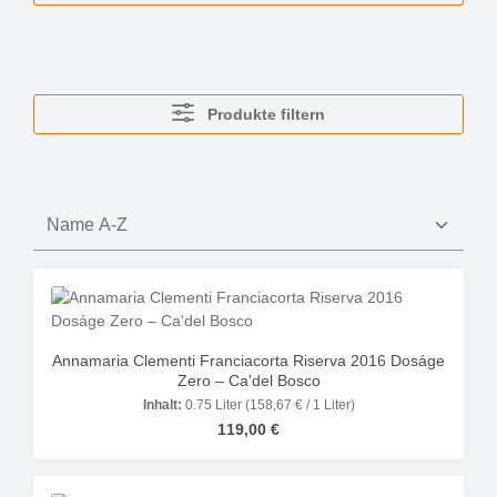
Produkte filtern
Annamaria Clementi Franciacorta Riserva 2016 Doságe
Zero – Ca'del Bosco
Inhalt:
0.75 Liter
(158,67 € / 1 Liter)
Regulärer Preis:
119,00 €