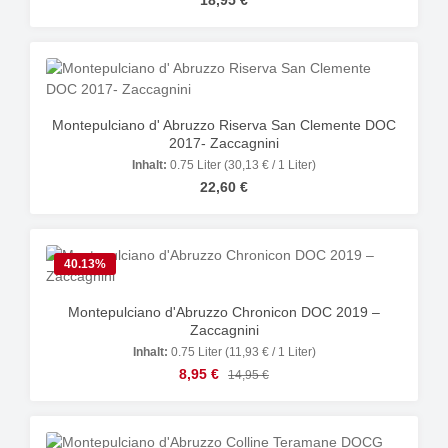
18,95 €
Montepulciano d' Abruzzo Riserva San Clemente DOC
2017- Zaccagnini
Inhalt:
0.75 Liter
(30,13 € / 1 Liter)
Regulärer Preis:
22,60 €
40.13
%
Montepulciano d'Abruzzo Chronicon DOC 2019 –
Zaccagnini
Inhalt:
0.75 Liter
(11,93 € / 1 Liter)
Verkaufspreis:
8,95 €
Regulärer Preis:
14,95 €