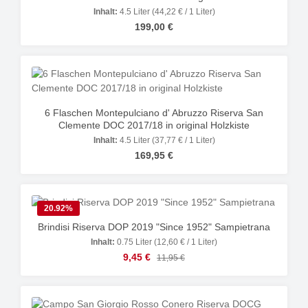
Inhalt:
4.5 Liter
(44,22 € / 1 Liter)
Regulärer Preis:
199,00 €
6 Flaschen Montepulciano d' Abruzzo Riserva San
Clemente DOC 2017/18 in original Holzkiste
Inhalt:
4.5 Liter
(37,77 € / 1 Liter)
Regulärer Preis:
169,95 €
20.92
%
Brindisi Riserva DOP 2019 "Since 1952" Sampietrana
Inhalt:
0.75 Liter
(12,60 € / 1 Liter)
Verkaufspreis:
9,45 €
Regulärer Preis:
11,95 €