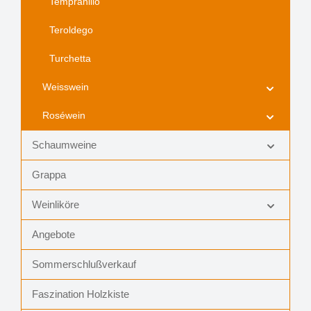
Tempranillo
Teroldego
Turchetta
Weisswein
Roséwein
Schaumweine
Grappa
Weinliköre
Angebote
Sommerschlußverkauf
Faszination Holzkiste