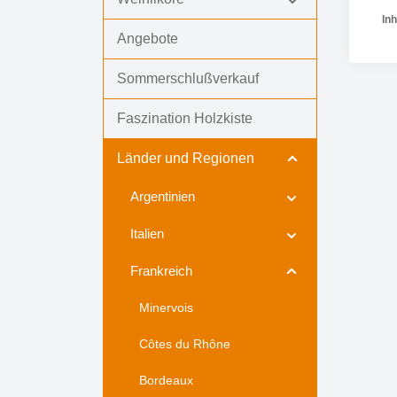
Inh
Angebote
Sommerschlußverkauf
Pr
Faszination Holzkiste
Länder und Regionen
Argentinien
Italien
Frankreich
Minervois
Côtes du Rhône
Bordeaux