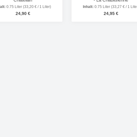
alt:
0.75 Liter
(33,20 € / 1 Liter)
Inhalt:
0.75 Liter
(33,27 € / 1 Lite
Regulärer Preis:
Regulärer Preis:
24,90 €
24,95 €
odukt Anzahl: Gib den gewünschten Wert e
Produkt Anzahl: 