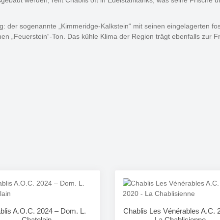
aut werden, reift Chablis oft in Edelstahltanks, was seine Frische un
: der sogenannte „Kimmeridge-Kalkstein“ mit seinen eingelagerten fos
enen „Feuerstein“-Ton. Das kühle Klima der Region trägt ebenfalls zur 
blis A.O.C. 2024 – Dom. L.
Chablis Les Vénérables A.C. 
Chatelain
- La Chablisienne