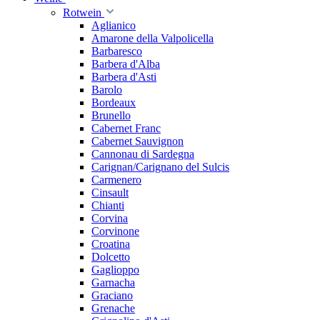
Rotwein
Aglianico
Amarone della Valpolicella
Barbaresco
Barbera d'Alba
Barbera d'Asti
Barolo
Bordeaux
Brunello
Cabernet Franc
Cabernet Sauvignon
Cannonau di Sardegna
Carignan/Carignano del Sulcis
Carmenero
Cinsault
Chianti
Corvina
Corvinone
Croatina
Dolcetto
Gaglioppo
Garnacha
Graciano
Grenache