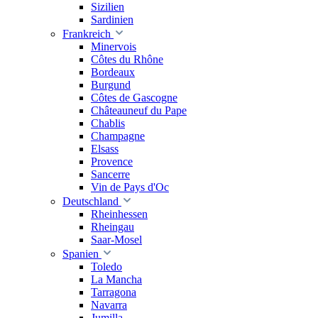
Sizilien
Sardinien
Frankreich
Minervois
Côtes du Rhône
Bordeaux
Burgund
Côtes de Gascogne
Châteauneuf du Pape
Chablis
Champagne
Elsass
Provence
Sancerre
Vin de Pays d'Oc
Deutschland
Rheinhessen
Rheingau
Saar-Mosel
Spanien
Toledo
La Mancha
Tarragona
Navarra
Jumilla