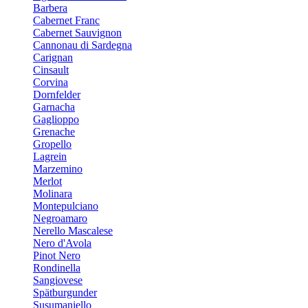
Barbera
Cabernet Franc
Cabernet Sauvignon
Cannonau di Sardegna
Carignan
Cinsault
Corvina
Dornfelder
Garnacha
Gaglioppo
Grenache
Gropello
Lagrein
Marzemino
Merlot
Molinara
Montepulciano
Negroamaro
Nerello Mascalese
Nero d'Avola
Pinot Nero
Rondinella
Sangiovese
Spätburgunder
Susumaniello