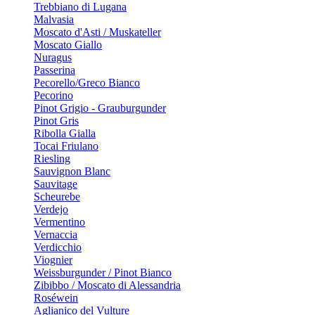
Trebbiano di Lugana
Malvasia
Moscato d'Asti / Muskateller
Moscato Giallo
Nuragus
Passerina
Pecorello/Greco Bianco
Pecorino
Pinot Grigio - Grauburgunder
Pinot Gris
Ribolla Gialla
Tocai Friulano
Riesling
Sauvignon Blanc
Sauvitage
Scheurebe
Verdejo
Vermentino
Vernaccia
Verdicchio
Viognier
Weissburgunder / Pinot Bianco
Zibibbo / Moscato di Alessandria
Roséwein
Aglianico del Vulture