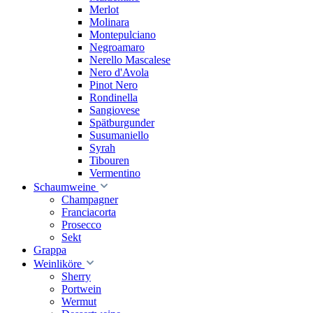
Merlot
Molinara
Montepulciano
Negroamaro
Nerello Mascalese
Nero d'Avola
Pinot Nero
Rondinella
Sangiovese
Spätburgunder
Susumaniello
Syrah
Tibouren
Vermentino
Schaumweine
Champagner
Franciacorta
Prosecco
Sekt
Grappa
Weinliköre
Sherry
Portwein
Wermut