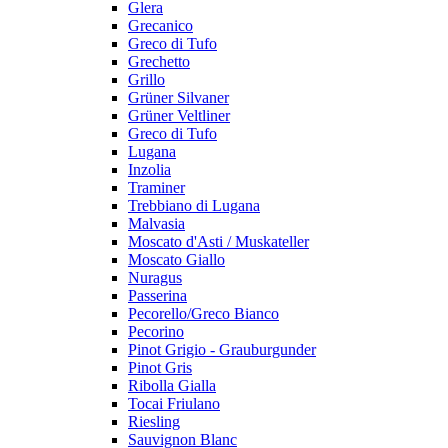
Glera
Grecanico
Greco di Tufo
Grechetto
Grillo
Grüner Silvaner
Grüner Veltliner
Greco di Tufo
Lugana
Inzolia
Traminer
Trebbiano di Lugana
Malvasia
Moscato d'Asti / Muskateller
Moscato Giallo
Nuragus
Passerina
Pecorello/Greco Bianco
Pecorino
Pinot Grigio - Grauburgunder
Pinot Gris
Ribolla Gialla
Tocai Friulano
Riesling
Sauvignon Blanc