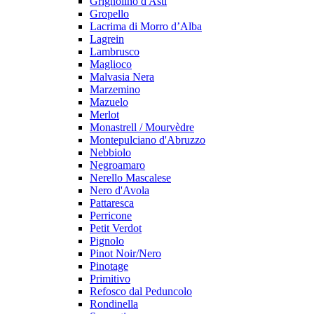
Grignolino d'Asti
Gropello
Lacrima di Morro d’Alba
Lagrein
Lambrusco
Maglioco
Malvasia Nera
Marzemino
Mazuelo
Merlot
Monastrell / Mourvèdre
Montepulciano d'Abruzzo
Nebbiolo
Negroamaro
Nerello Mascalese
Nero d'Avola
Pattaresca
Perricone
Petit Verdot
Pignolo
Pinot Noir/Nero
Pinotage
Primitivo
Refosco dal Peduncolo
Rondinella