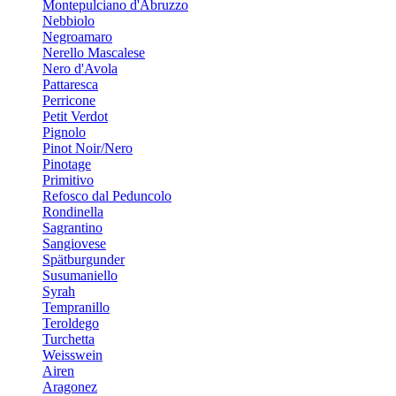
Montepulciano d'Abruzzo
Nebbiolo
Negroamaro
Nerello Mascalese
Nero d'Avola
Pattaresca
Perricone
Petit Verdot
Pignolo
Pinot Noir/Nero
Pinotage
Primitivo
Refosco dal Peduncolo
Rondinella
Sagrantino
Sangiovese
Spätburgunder
Susumaniello
Syrah
Tempranillo
Teroldego
Turchetta
Weisswein
Airen
Aragonez