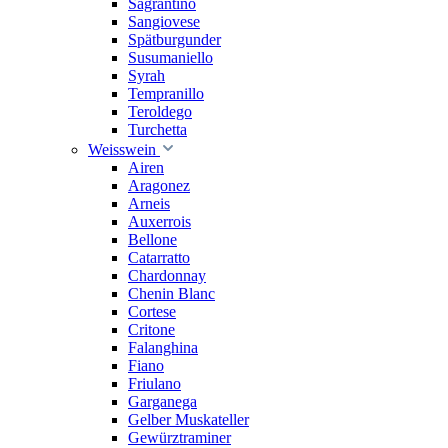
Sagrantino
Sangiovese
Spätburgunder
Susumaniello
Syrah
Tempranillo
Teroldego
Turchetta
Weisswein
Airen
Aragonez
Arneis
Auxerrois
Bellone
Catarratto
Chardonnay
Chenin Blanc
Cortese
Critone
Falanghina
Fiano
Friulano
Garganega
Gelber Muskateller
Gewürztraminer