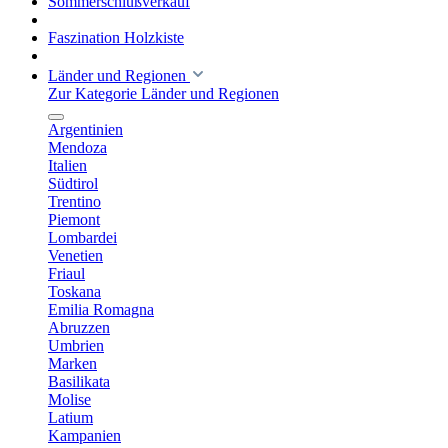
Sommerschlußverkauf
Faszination Holzkiste
Länder und Regionen
Zur Kategorie Länder und Regionen
Argentinien
Mendoza
Italien
Südtirol
Trentino
Piemont
Lombardei
Venetien
Friaul
Toskana
Emilia Romagna
Abruzzen
Umbrien
Marken
Basilikata
Molise
Latium
Kampanien