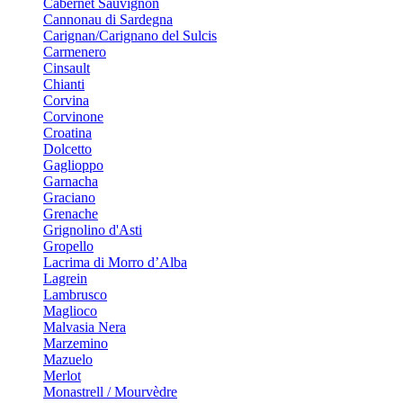
Cabernet Sauvignon
Cannonau di Sardegna
Carignan/Carignano del Sulcis
Carmenero
Cinsault
Chianti
Corvina
Corvinone
Croatina
Dolcetto
Gaglioppo
Garnacha
Graciano
Grenache
Grignolino d'Asti
Gropello
Lacrima di Morro d’Alba
Lagrein
Lambrusco
Maglioco
Malvasia Nera
Marzemino
Mazuelo
Merlot
Monastrell / Mourvèdre