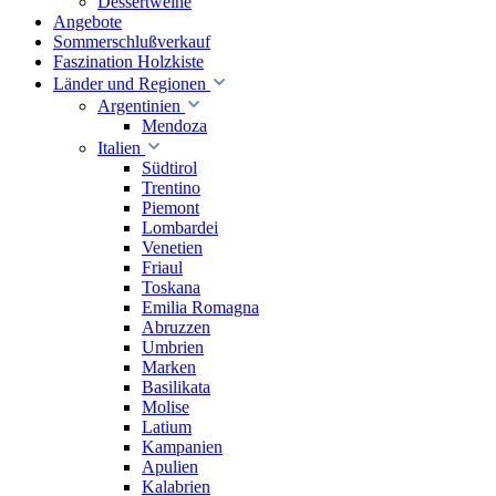
Dessertweine
Angebote
Sommerschlußverkauf
Faszination Holzkiste
Länder und Regionen
Argentinien
Mendoza
Italien
Südtirol
Trentino
Piemont
Lombardei
Venetien
Friaul
Toskana
Emilia Romagna
Abruzzen
Umbrien
Marken
Basilikata
Molise
Latium
Kampanien
Apulien
Kalabrien