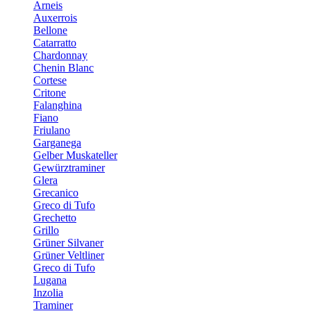
Arneis
Auxerrois
Bellone
Catarratto
Chardonnay
Chenin Blanc
Cortese
Critone
Falanghina
Fiano
Friulano
Garganega
Gelber Muskateller
Gewürztraminer
Glera
Grecanico
Greco di Tufo
Grechetto
Grillo
Grüner Silvaner
Grüner Veltliner
Greco di Tufo
Lugana
Inzolia
Traminer