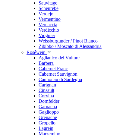
Sauvitage
Scheurebe
Verdejo
Vermentino
Vernaccia
Verdicchio
Viognier
Weissburgunder / Pinot Bianco
Zibibbo / Moscato di Alessandria
Roséwein
Aglianico del Vulture
Barbera
Cabernet Franc
Cabernet Sauvignon
Cannonau di Sardegna
Carignan
Cinsault
Corvina
Dornfelder
Garnacha
Gaglioppo
Grenache
Gropello
Lagrein
Marzemino