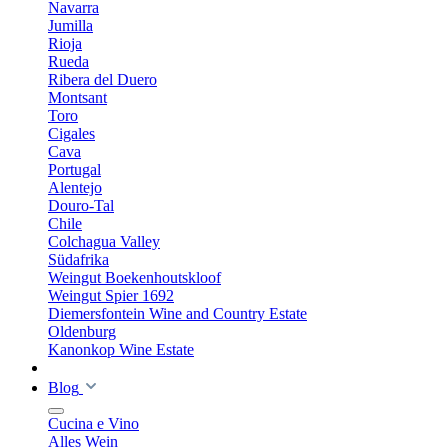
Navarra
Jumilla
Rioja
Rueda
Ribera del Duero
Montsant
Toro
Cigales
Cava
Portugal
Alentejo
Douro-Tal
Chile
Colchagua Valley
Südafrika
Weingut Boekenhoutskloof
Weingut Spier 1692
Diemersfontein Wine and Country Estate
Oldenburg
Kanonkop Wine Estate
Blog
Cucina e Vino
Alles Wein