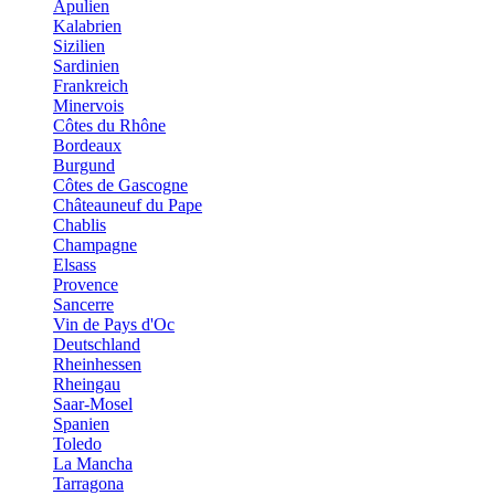
Apulien
Kalabrien
Sizilien
Sardinien
Frankreich
Minervois
Côtes du Rhône
Bordeaux
Burgund
Côtes de Gascogne
Châteauneuf du Pape
Chablis
Champagne
Elsass
Provence
Sancerre
Vin de Pays d'Oc
Deutschland
Rheinhessen
Rheingau
Saar-Mosel
Spanien
Toledo
La Mancha
Tarragona