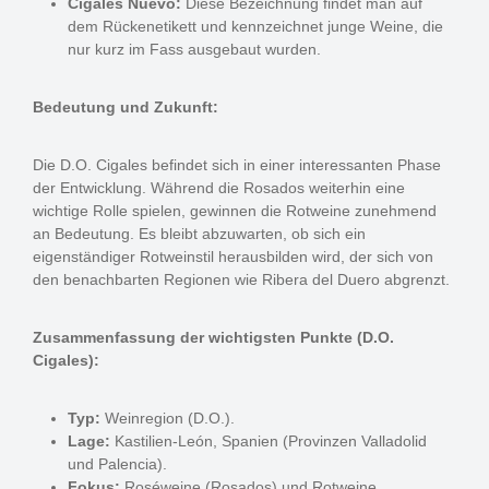
Cigales Nuevo:
Diese Bezeichnung findet man auf
dem Rückenetikett und kennzeichnet junge Weine, die
nur kurz im Fass ausgebaut wurden.
Bedeutung und Zukunft:
Die D.O. Cigales befindet sich in einer interessanten Phase
der Entwicklung. Während die Rosados weiterhin eine
wichtige Rolle spielen, gewinnen die Rotweine zunehmend
an Bedeutung. Es bleibt abzuwarten, ob sich ein
eigenständiger Rotweinstil herausbilden wird, der sich von
den benachbarten Regionen wie Ribera del Duero abgrenzt.
Zusammenfassung der wichtigsten Punkte (D.O.
Cigales):
Typ:
Weinregion (D.O.).
Lage:
Kastilien-León, Spanien (Provinzen Valladolid
und Palencia).
Fokus:
Roséweine (Rosados) und Rotweine.