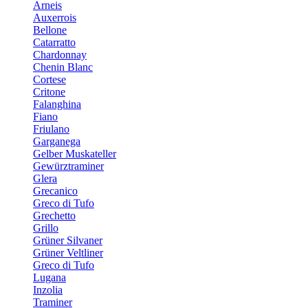
Arneis
Auxerrois
Bellone
Catarratto
Chardonnay
Chenin Blanc
Cortese
Critone
Falanghina
Fiano
Friulano
Garganega
Gelber Muskateller
Gewürztraminer
Glera
Grecanico
Greco di Tufo
Grechetto
Grillo
Grüner Silvaner
Grüner Veltliner
Greco di Tufo
Lugana
Inzolia
Traminer