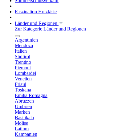
Sommerschlußverkauf
Faszination Holzkiste
Länder und Regionen
Zur Kategorie Länder und Regionen
Argentinien
Mendoza
Italien
Südtirol
Trentino
Piemont
Lombardei
Venetien
Friaul
Toskana
Emilia Romagna
Abruzzen
Umbrien
Marken
Basilikata
Molise
Latium
Kampanien