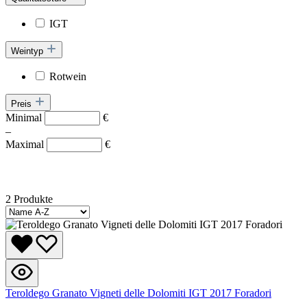
IGT
Weintyp
Rotwein
Preis
Minimal
€
–
Maximal
€
2 Produkte
Teroldego Granato Vigneti delle Dolomiti IGT 2017 Foradori