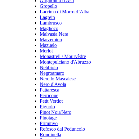
Grignolino d'Asti
Gropello
Lacrima di Morro d’Alba
Lagrein
Lambrusco
Maglioco
Malvasia Nera
Marzemino
Mazuelo
Merlot
Monastrell / Mourvèdre
Montepulciano d'Abruzzo
Nebbiolo
Negroamaro
Nerello Mascalese
Nero d'Avola
Pattaresca
Perricone
Petit Verdot
Pignolo
Pinot Noir/Nero
Pinotage
Primitivo
Refosco dal Peduncolo
Rondinella