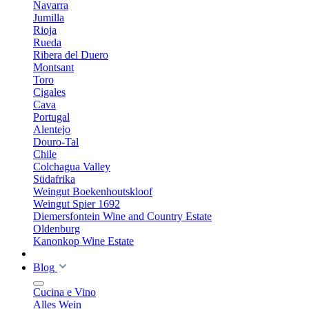
Navarra
Jumilla
Rioja
Rueda
Ribera del Duero
Montsant
Toro
Cigales
Cava
Portugal
Alentejo
Douro-Tal
Chile
Colchagua Valley
Südafrika
Weingut Boekenhoutskloof
Weingut Spier 1692
Diemersfontein Wine and Country Estate
Oldenburg
Kanonkop Wine Estate
Blog
Cucina e Vino
Alles Wein