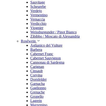
Sauvitage
Scheurebe
Verdejo
Vermentino
Vernaccia
Verdicchio
Viognier
Weissburgunder / Pinot Bianco
Zibibbo / Moscato di Alessandria
Roséwein
Aglianico del Vulture
Barbera
Cabernet Franc
Cabernet Sauvignon
Cannonau di Sardegna
Carignan
Cinsault
Corvina
Dornfelder
Garnacha
Gaglioppo
Grenache
Gropello
Lagrein
Marzemino