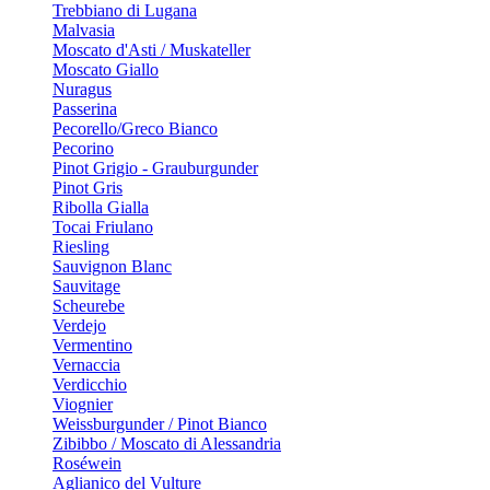
Trebbiano di Lugana
Malvasia
Moscato d'Asti / Muskateller
Moscato Giallo
Nuragus
Passerina
Pecorello/Greco Bianco
Pecorino
Pinot Grigio - Grauburgunder
Pinot Gris
Ribolla Gialla
Tocai Friulano
Riesling
Sauvignon Blanc
Sauvitage
Scheurebe
Verdejo
Vermentino
Vernaccia
Verdicchio
Viognier
Weissburgunder / Pinot Bianco
Zibibbo / Moscato di Alessandria
Roséwein
Aglianico del Vulture