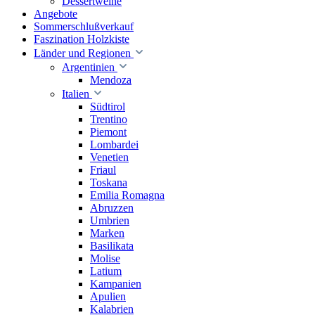
Dessertweine
Angebote
Sommerschlußverkauf
Faszination Holzkiste
Länder und Regionen
Argentinien
Mendoza
Italien
Südtirol
Trentino
Piemont
Lombardei
Venetien
Friaul
Toskana
Emilia Romagna
Abruzzen
Umbrien
Marken
Basilikata
Molise
Latium
Kampanien
Apulien
Kalabrien