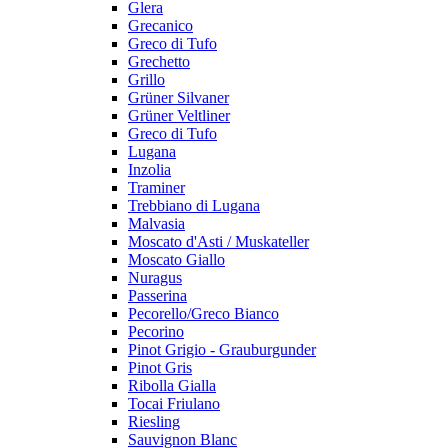
Glera
Grecanico
Greco di Tufo
Grechetto
Grillo
Grüner Silvaner
Grüner Veltliner
Greco di Tufo
Lugana
Inzolia
Traminer
Trebbiano di Lugana
Malvasia
Moscato d'Asti / Muskateller
Moscato Giallo
Nuragus
Passerina
Pecorello/Greco Bianco
Pecorino
Pinot Grigio - Grauburgunder
Pinot Gris
Ribolla Gialla
Tocai Friulano
Riesling
Sauvignon Blanc