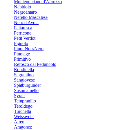
Montepulciano d'Abruzzo
Nebbiolo
Negroamaro
Nerello Mascalese
Nero d'Avola
Pattaresca
Perricone
Petit Verdot
Pignolo
Pinot Noir/Nero
Pinotage
Primitivo
Refosco dal Peduncolo
Rondinella
Sagrantino
Sangiovese
Spätburgunder
Susumaniello
Syrah
Tempranillo
Teroldego
Turchetta
Weisswein
Airen
Aragonez