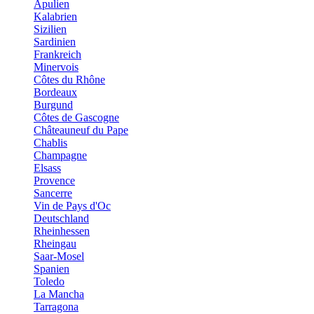
Apulien
Kalabrien
Sizilien
Sardinien
Frankreich
Minervois
Côtes du Rhône
Bordeaux
Burgund
Côtes de Gascogne
Châteauneuf du Pape
Chablis
Champagne
Elsass
Provence
Sancerre
Vin de Pays d'Oc
Deutschland
Rheinhessen
Rheingau
Saar-Mosel
Spanien
Toledo
La Mancha
Tarragona