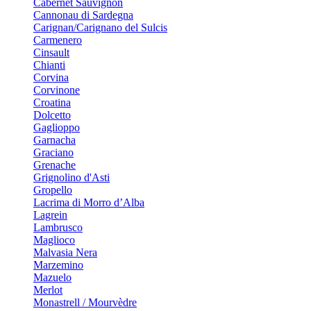
Cabernet Sauvignon
Cannonau di Sardegna
Carignan/Carignano del Sulcis
Carmenero
Cinsault
Chianti
Corvina
Corvinone
Croatina
Dolcetto
Gaglioppo
Garnacha
Graciano
Grenache
Grignolino d'Asti
Gropello
Lacrima di Morro d’Alba
Lagrein
Lambrusco
Maglioco
Malvasia Nera
Marzemino
Mazuelo
Merlot
Monastrell / Mourvèdre