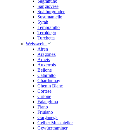
Sagrantino
Sangiovese
Spätburgunder
Susumaniello
Syrah
Tempranillo
Teroldego
Turchetta
Weisswein
Airen
Aragonez
Arneis
Auxerrois
Bellone
Catarratto
Chardonnay
Chenin Blanc
Cortese
Critone
Falanghina
Fiano
Friulano
Garganega
Gelber Muskateller
Gewürztraminer