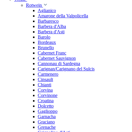
Rotwein
Aglianico
Amarone della Valpolicella
Barbaresco
Barbera d'Alba
Barbera d'Asti
Barolo
Bordeaux
Brunello
Cabernet Franc
Cabernet Sauvignon
Cannonau di Sardegna
Carignan/Carignano del Sulcis
Carmenero
Cinsault
Chianti
Corvina
Corvinone
Croatina
Dolcetto
Gaglioppo
Garnacha
Graciano
Grenache