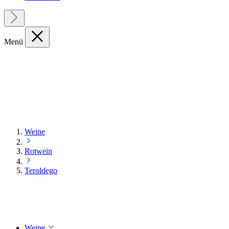
Menü
Weine
Rotwein
Teroldego
Weine