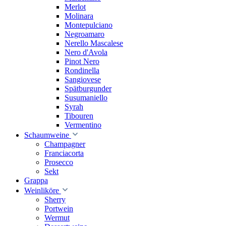
Merlot
Molinara
Montepulciano
Negroamaro
Nerello Mascalese
Nero d'Avola
Pinot Nero
Rondinella
Sangiovese
Spätburgunder
Susumaniello
Syrah
Tibouren
Vermentino
Schaumweine
Champagner
Franciacorta
Prosecco
Sekt
Grappa
Weinliköre
Sherry
Portwein
Wermut