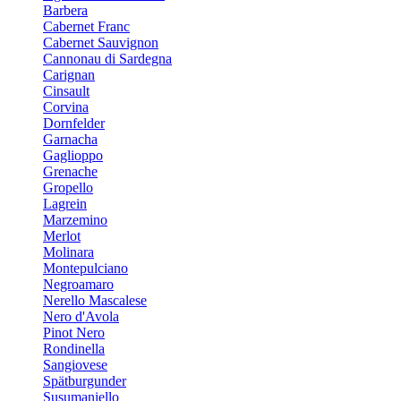
Barbera
Cabernet Franc
Cabernet Sauvignon
Cannonau di Sardegna
Carignan
Cinsault
Corvina
Dornfelder
Garnacha
Gaglioppo
Grenache
Gropello
Lagrein
Marzemino
Merlot
Molinara
Montepulciano
Negroamaro
Nerello Mascalese
Nero d'Avola
Pinot Nero
Rondinella
Sangiovese
Spätburgunder
Susumaniello