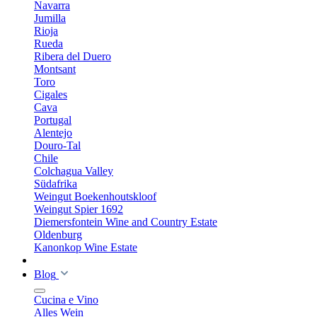
Navarra
Jumilla
Rioja
Rueda
Ribera del Duero
Montsant
Toro
Cigales
Cava
Portugal
Alentejo
Douro-Tal
Chile
Colchagua Valley
Südafrika
Weingut Boekenhoutskloof
Weingut Spier 1692
Diemersfontein Wine and Country Estate
Oldenburg
Kanonkop Wine Estate
Blog
Cucina e Vino
Alles Wein