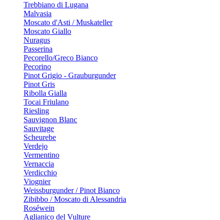
Trebbiano di Lugana
Malvasia
Moscato d'Asti / Muskateller
Moscato Giallo
Nuragus
Passerina
Pecorello/Greco Bianco
Pecorino
Pinot Grigio - Grauburgunder
Pinot Gris
Ribolla Gialla
Tocai Friulano
Riesling
Sauvignon Blanc
Sauvitage
Scheurebe
Verdejo
Vermentino
Vernaccia
Verdicchio
Viognier
Weissburgunder / Pinot Bianco
Zibibbo / Moscato di Alessandria
Roséwein
Aglianico del Vulture