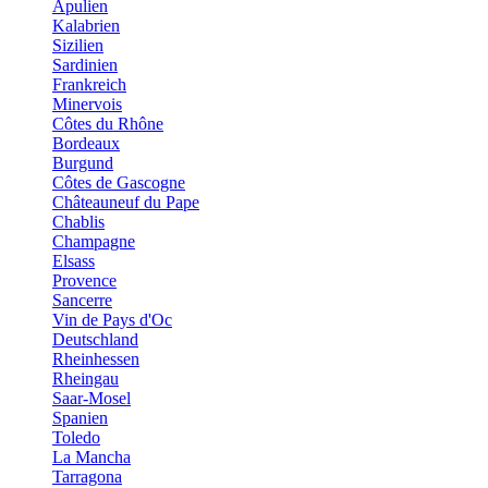
Apulien
Kalabrien
Sizilien
Sardinien
Frankreich
Minervois
Côtes du Rhône
Bordeaux
Burgund
Côtes de Gascogne
Châteauneuf du Pape
Chablis
Champagne
Elsass
Provence
Sancerre
Vin de Pays d'Oc
Deutschland
Rheinhessen
Rheingau
Saar-Mosel
Spanien
Toledo
La Mancha
Tarragona