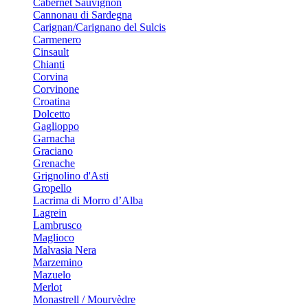
Cabernet Sauvignon
Cannonau di Sardegna
Carignan/Carignano del Sulcis
Carmenero
Cinsault
Chianti
Corvina
Corvinone
Croatina
Dolcetto
Gaglioppo
Garnacha
Graciano
Grenache
Grignolino d'Asti
Gropello
Lacrima di Morro d’Alba
Lagrein
Lambrusco
Maglioco
Malvasia Nera
Marzemino
Mazuelo
Merlot
Monastrell / Mourvèdre