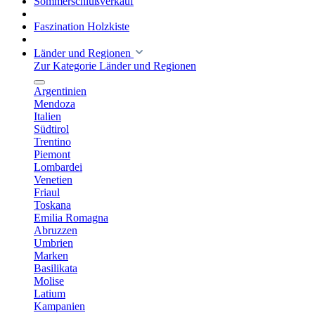
Sommerschlußverkauf
Faszination Holzkiste
Länder und Regionen
Zur Kategorie Länder und Regionen
Argentinien
Mendoza
Italien
Südtirol
Trentino
Piemont
Lombardei
Venetien
Friaul
Toskana
Emilia Romagna
Abruzzen
Umbrien
Marken
Basilikata
Molise
Latium
Kampanien