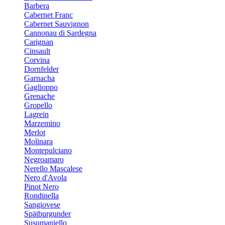
Barbera
Cabernet Franc
Cabernet Sauvignon
Cannonau di Sardegna
Carignan
Cinsault
Corvina
Dornfelder
Garnacha
Gaglioppo
Grenache
Gropello
Lagrein
Marzemino
Merlot
Molinara
Montepulciano
Negroamaro
Nerello Mascalese
Nero d'Avola
Pinot Nero
Rondinella
Sangiovese
Spätburgunder
Susumaniello