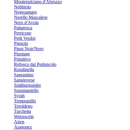
Montepulciano d'Abruzzo
Nebbiolo
Negroamaro
Nerello Mascalese
Nero d'Avola
Pattaresca
Perricone
Petit Verdot
Pignolo
Pinot Noir/Nero
Pinotage
Primitivo
Refosco dal Peduncolo
Rondinella
Sagrantino
Sangiovese
Spätburgunder
Susumaniello
Syrah
Tempranillo
Teroldego
Turchetta
Weisswein
Airen
Aragonez