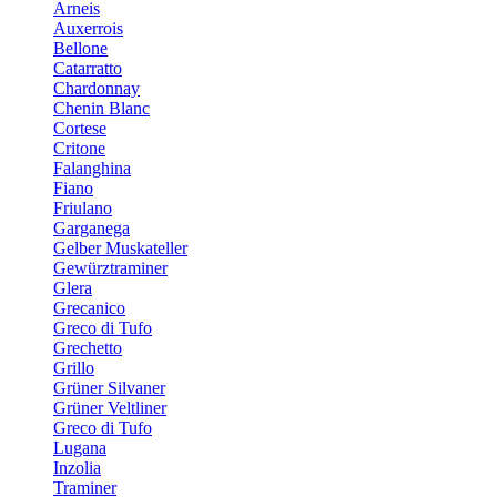
Arneis
Auxerrois
Bellone
Catarratto
Chardonnay
Chenin Blanc
Cortese
Critone
Falanghina
Fiano
Friulano
Garganega
Gelber Muskateller
Gewürztraminer
Glera
Grecanico
Greco di Tufo
Grechetto
Grillo
Grüner Silvaner
Grüner Veltliner
Greco di Tufo
Lugana
Inzolia
Traminer