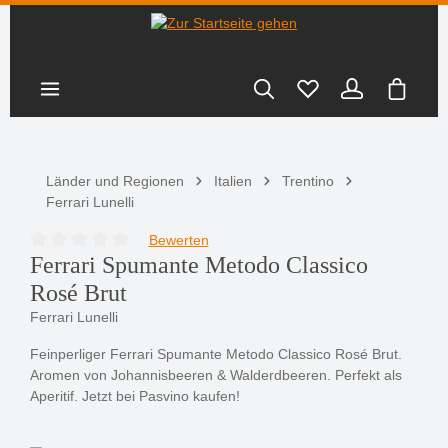
nhalt springen
Warenk
Länder und Regionen
Italien
Trentino
Ferrari Lunelli
Bewerten
Durchschnittliche Bewertung von 0 von 5 Sternen
Ferrari Spumante Metodo Classico
Rosé Brut
Ferrari Lunelli
Feinperliger Ferrari Spumante Metodo Classico Rosé Brut.
Aromen von Johannisbeeren & Walderdbeeren. Perfekt als
Aperitif. Jetzt bei Pasvino kaufen!