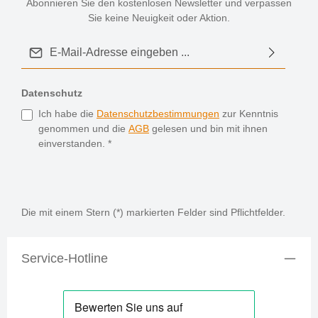
Abonnieren Sie den kostenlosen Newsletter und verpassen
enthält Sulfite Lagerfähigkeit: ca. 4 Jahre
(
Sie keine Neuigkeit oder Aktion.
B
E-Mail-Adresse*
u
C
D
Datenschutz
E
Ich habe die
Datenschutzbestimmungen
zur Kenntnis
genommen und die
AGB
gelesen und bin mit ihnen
d
einverstanden.
*
Die mit einem Stern (*) markierten Felder sind Pflichtfelder.
Service-Hotline
M