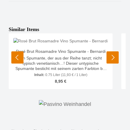
Produktgalerie überspringen
Similar Items
Cr
Rosé Brut Rosamadre Vino Spumante - Bernardi
C
Ein Spumante, der aus der Reihe tanzt; nicht
typisch venetianisch…! Dieser untypische
Spumante besticht mit seinem zarten Farbton bei
C
feiner, persistenter Perllage. Ein delikates,
Inhalt:
0.75 Liter
(11,93 € / 1 Liter)
fruchtiges, leicht aromatisches Bouquet und am
Regulärer Preis:
8,95 €
Gaumen lebhaft frisch und sehr elegant. Dieser
r
Rosé kann zu beinahe jeder Mahlzeit genossen
f
werden, eignet sich jedoch hervorragend zu allen
Pastagerichten, Geflügel und Fisch! Hersteller:
B
Azienda Agricola Bernardi Region: Venetien
Rebsorte: 100% Pinot Noir Qualitätsstufe: vino
Spumante di qualità (ital. Qualitätsschaumwein)
Farbe: Lachsrosa mit rötlichen Reflexen Ausbau:
Stahl Alkoholgehalt: 12% Vol. Allergenhinweis: