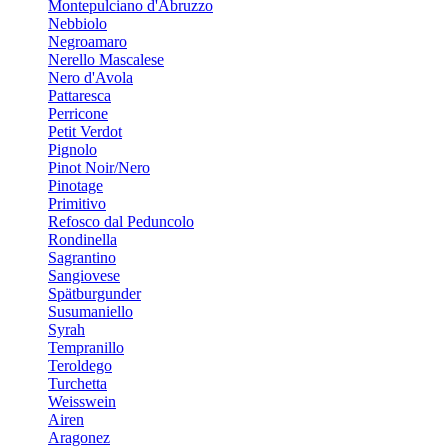
Montepulciano d'Abruzzo
Nebbiolo
Negroamaro
Nerello Mascalese
Nero d'Avola
Pattaresca
Perricone
Petit Verdot
Pignolo
Pinot Noir/Nero
Pinotage
Primitivo
Refosco dal Peduncolo
Rondinella
Sagrantino
Sangiovese
Spätburgunder
Susumaniello
Syrah
Tempranillo
Teroldego
Turchetta
Weisswein
Airen
Aragonez