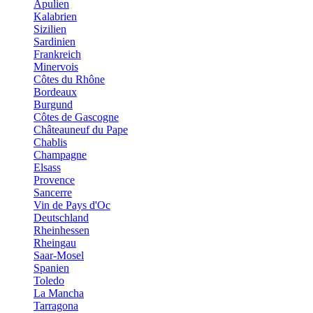
Apulien
Kalabrien
Sizilien
Sardinien
Frankreich
Minervois
Côtes du Rhône
Bordeaux
Burgund
Côtes de Gascogne
Châteauneuf du Pape
Chablis
Champagne
Elsass
Provence
Sancerre
Vin de Pays d'Oc
Deutschland
Rheinhessen
Rheingau
Saar-Mosel
Spanien
Toledo
La Mancha
Tarragona