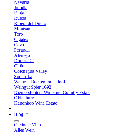
Navarra
Jumilla
Rioja
Rueda
Ribera del Duero
Montsant
Toro
Cigales
Cava
Portugal
Alentejo
Douro-Tal
Chile
Colchagua Valley
Südafrika
Weingut Boekenhoutskloof
Weingut Spier 1692
Diemersfontein Wine and Country Estate
Oldenburg
Kanonkop Wine Estate
Blog
Cucina e Vino
Alles Wein