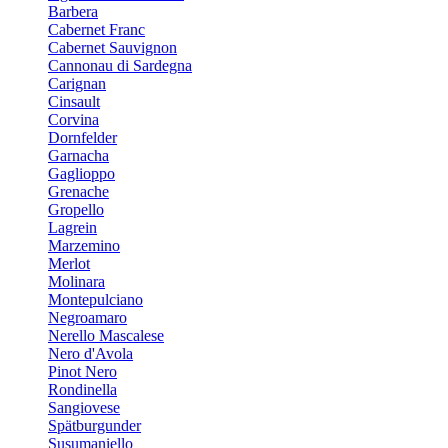
Barbera
Cabernet Franc
Cabernet Sauvignon
Cannonau di Sardegna
Carignan
Cinsault
Corvina
Dornfelder
Garnacha
Gaglioppo
Grenache
Gropello
Lagrein
Marzemino
Merlot
Molinara
Montepulciano
Negroamaro
Nerello Mascalese
Nero d'Avola
Pinot Nero
Rondinella
Sangiovese
Spätburgunder
Susumaniello