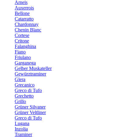
Arneis
Auxerrois
Bellone
Catarratto
Chardonnay
Chenin Blanc
Cortese
Critone
Falanghina
Fiano
Friulano
Garganega
Gelber Muskateller
Gewürztraminer
Glera
Grecanico
Greco di Tufo
Grechetto
Grillo
Grüner Silvaner
Grüner Veltliner
Greco di Tufo
Lugana
Inzolia
Traminer