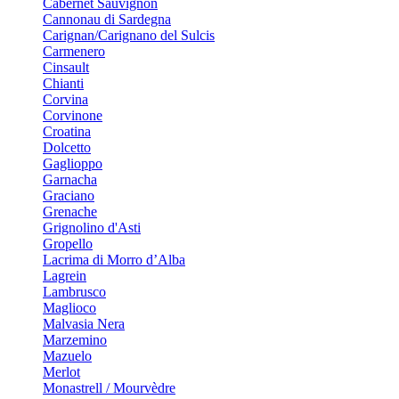
Cabernet Sauvignon
Cannonau di Sardegna
Carignan/Carignano del Sulcis
Carmenero
Cinsault
Chianti
Corvina
Corvinone
Croatina
Dolcetto
Gaglioppo
Garnacha
Graciano
Grenache
Grignolino d'Asti
Gropello
Lacrima di Morro d’Alba
Lagrein
Lambrusco
Maglioco
Malvasia Nera
Marzemino
Mazuelo
Merlot
Monastrell / Mourvèdre