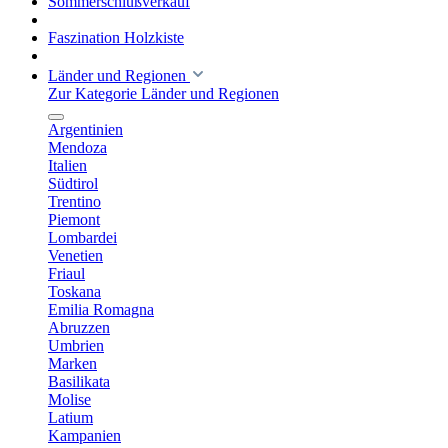
Sommerschlußverkauf
Faszination Holzkiste
Länder und Regionen
Zur Kategorie Länder und Regionen
Argentinien
Mendoza
Italien
Südtirol
Trentino
Piemont
Lombardei
Venetien
Friaul
Toskana
Emilia Romagna
Abruzzen
Umbrien
Marken
Basilikata
Molise
Latium
Kampanien