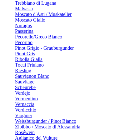
Trebbiano di Lugana
Malvasia
Moscato d'Asti / Muskateller
Moscato Giallo
Nuragus
Passerina
Pecorello/Greco Bianco
Pecorino
Pinot Grigio - Grauburgunder
Pinot Gris
Ribolla Gialla
Tocai Friulano
Riesling
Sauvignon Blanc
Sauvitage
Scheurebe
Verdejo
Vermentino
Vernaccia
Verdicchio
Viognier
Weissburgunder / Pinot Bianco
Zibibbo / Moscato di Alessandria
Roséwein
Aglianico del Vulture