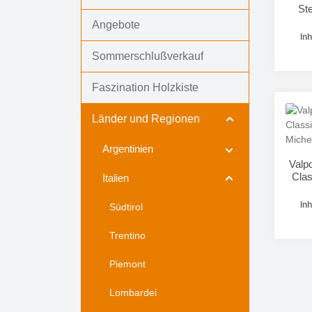
St
Angebote
Inh
Sommerschlußverkauf
Faszination Holzkiste
Pr
Länder und Regionen
Argentinien
Valp
Cla
Italien
Inh
Südtirol
Trentino
Piemont
Pr
Lombardei