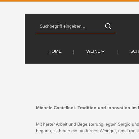
Zur Suche springen
Zur Hauptnavigation springen
HOME
WEINE
SC
Michele Castellani: Tradition und Innovation im 
Mit harter Arbeit und Begeisterung legten Sergio u
begann, ist heute ein modernes Weingut, das Tradit