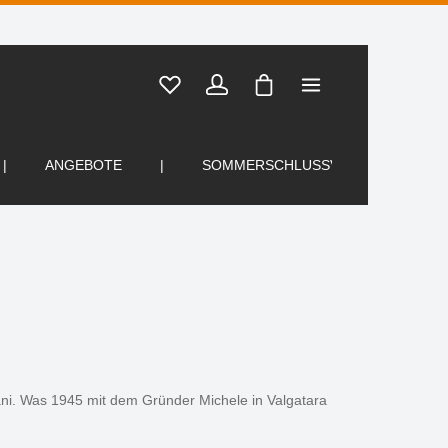
Warenkorb enthält 0 Posi
ANGEBOTE
SOMMERSCHLUSSVERKAUF
ani. Was 1945 mit dem Gründer Michele in Valgatara