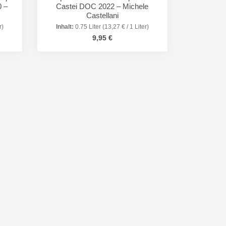
0 –
Castei DOC 2022 – Michele
Castellani
r)
Inhalt:
0.75 Liter
(13,27 € / 1 Liter)
Regulärer Preis:
9,95 €
in oder benutze die Schaltflächen um die 
Gib den gewünschten Wert ein oder benutze
Produkt Anzahl: Gib den gewünsc
in oder benutze die Schaltflächen um die 