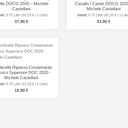
elle DOCG 2020 – Michele
Casalin I Castei DOCG 202
Castellani
Michele Castellani
alt:
0.75 Liter
(50,53 € / 1 Liter)
Inhalt:
0.75 Liter
(45,20 € / 1 Lite
Regulärer Preis:
Regulärer Preis:
37,90 €
33,90 €
odukt Anzahl: Gib den gewünschten Wert e
Produkt Anzahl: 
olicella Ripasso Costamaran
ssico Superiore DOC 2020 -
Michele Castellani
alt:
0.75 Liter
(21,20 € / 1 Liter)
Regulärer Preis:
15,90 €
odukt Anzahl: Gib den gewünschten Wert e