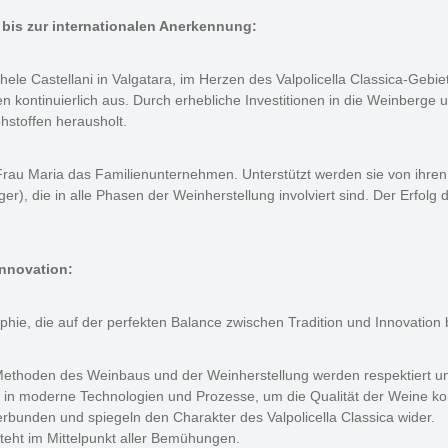
 bis zur internationalen Anerkennung:
le Castellani in Valgatara, im Herzen des Valpolicella Classica-Gebie
ontinuierlich aus. Durch erhebliche Investitionen in die Weinberge 
stoffen herausholt.
Frau Maria das Familienunternehmen. Unterstützt werden sie von ihren 
r), die in alle Phasen der Weinherstellung involviert sind. Der Erfolg d
Innovation:
phie, die auf der perfekten Balance zwischen Tradition und Innovation b
 Methoden des Weinbaus und der Weinherstellung werden respektiert u
t in moderne Technologien und Prozesse, um die Qualität der Weine kon
erbunden und spiegeln den Charakter des Valpolicella Classica wider.
teht im Mittelpunkt aller Bemühungen.