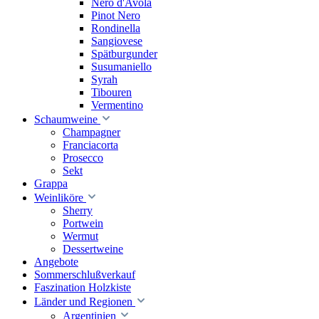
Nero d'Avola
Pinot Nero
Rondinella
Sangiovese
Spätburgunder
Susumaniello
Syrah
Tibouren
Vermentino
Schaumweine
Champagner
Franciacorta
Prosecco
Sekt
Grappa
Weinliköre
Sherry
Portwein
Wermut
Dessertweine
Angebote
Sommerschlußverkauf
Faszination Holzkiste
Länder und Regionen
Argentinien