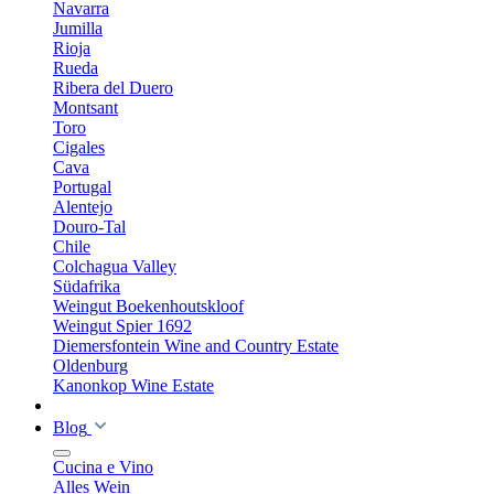
Navarra
Jumilla
Rioja
Rueda
Ribera del Duero
Montsant
Toro
Cigales
Cava
Portugal
Alentejo
Douro-Tal
Chile
Colchagua Valley
Südafrika
Weingut Boekenhoutskloof
Weingut Spier 1692
Diemersfontein Wine and Country Estate
Oldenburg
Kanonkop Wine Estate
Blog
Cucina e Vino
Alles Wein