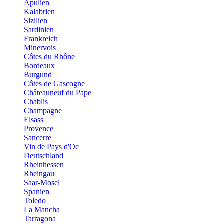
Apulien
Kalabrien
Sizilien
Sardinien
Frankreich
Minervois
Côtes du Rhône
Bordeaux
Burgund
Côtes de Gascogne
Châteauneuf du Pape
Chablis
Champagne
Elsass
Provence
Sancerre
Vin de Pays d'Oc
Deutschland
Rheinhessen
Rheingau
Saar-Mosel
Spanien
Toledo
La Mancha
Tarragona