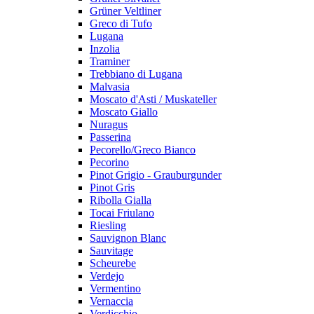
Grüner Veltliner
Greco di Tufo
Lugana
Inzolia
Traminer
Trebbiano di Lugana
Malvasia
Moscato d'Asti / Muskateller
Moscato Giallo
Nuragus
Passerina
Pecorello/Greco Bianco
Pecorino
Pinot Grigio - Grauburgunder
Pinot Gris
Ribolla Gialla
Tocai Friulano
Riesling
Sauvignon Blanc
Sauvitage
Scheurebe
Verdejo
Vermentino
Vernaccia
Verdicchio