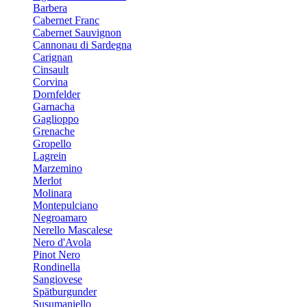
Barbera
Cabernet Franc
Cabernet Sauvignon
Cannonau di Sardegna
Carignan
Cinsault
Corvina
Dornfelder
Garnacha
Gaglioppo
Grenache
Gropello
Lagrein
Marzemino
Merlot
Molinara
Montepulciano
Negroamaro
Nerello Mascalese
Nero d'Avola
Pinot Nero
Rondinella
Sangiovese
Spätburgunder
Susumaniello