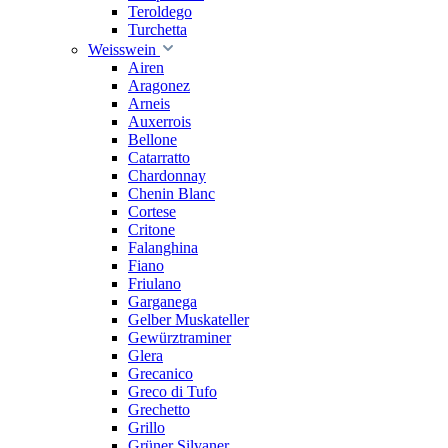
Teroldego
Turchetta
Weisswein
Airen
Aragonez
Arneis
Auxerrois
Bellone
Catarratto
Chardonnay
Chenin Blanc
Cortese
Critone
Falanghina
Fiano
Friulano
Garganega
Gelber Muskateller
Gewürztraminer
Glera
Grecanico
Greco di Tufo
Grechetto
Grillo
Grüner Silvaner