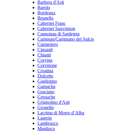
Barbera d'Asti
Barolo
Bordeaux
Brunello
Cabernet Franc
Cabernet Sauvignon
Cannonau di Sardegna
Carignan/Carignano del Sulcis
Carmenero
Cinsault
Chianti
Corvina
Corvinone
Croatina
Dolcetto
Gaglioppo
Garnacha
Graciano
Grenache
Grignolino d'Asti
Gropello
Lacrima di Morro d’Alba
Lagrein
Lambrusco
Maglioco