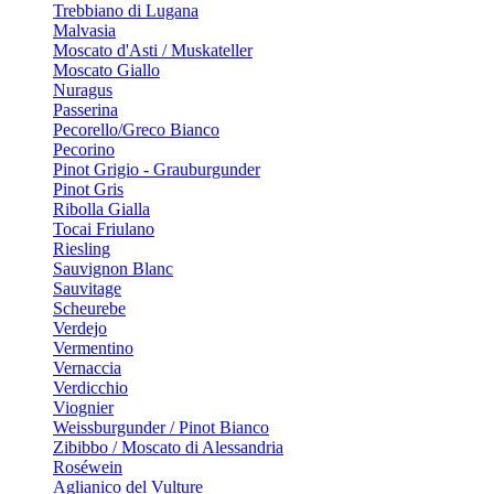
Trebbiano di Lugana
Malvasia
Moscato d'Asti / Muskateller
Moscato Giallo
Nuragus
Passerina
Pecorello/Greco Bianco
Pecorino
Pinot Grigio - Grauburgunder
Pinot Gris
Ribolla Gialla
Tocai Friulano
Riesling
Sauvignon Blanc
Sauvitage
Scheurebe
Verdejo
Vermentino
Vernaccia
Verdicchio
Viognier
Weissburgunder / Pinot Bianco
Zibibbo / Moscato di Alessandria
Roséwein
Aglianico del Vulture