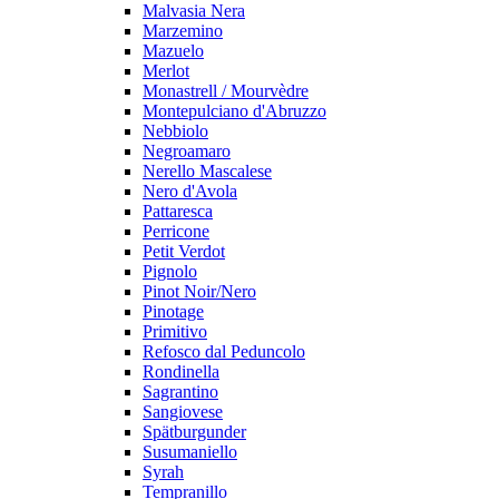
Malvasia Nera
Marzemino
Mazuelo
Merlot
Monastrell / Mourvèdre
Montepulciano d'Abruzzo
Nebbiolo
Negroamaro
Nerello Mascalese
Nero d'Avola
Pattaresca
Perricone
Petit Verdot
Pignolo
Pinot Noir/Nero
Pinotage
Primitivo
Refosco dal Peduncolo
Rondinella
Sagrantino
Sangiovese
Spätburgunder
Susumaniello
Syrah
Tempranillo