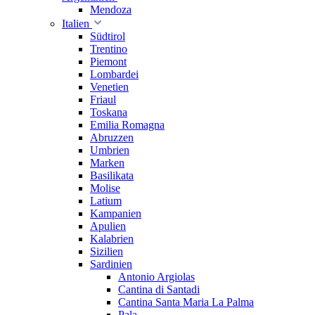
Mendoza
Italien
Südtirol
Trentino
Piemont
Lombardei
Venetien
Friaul
Toskana
Emilia Romagna
Abruzzen
Umbrien
Marken
Basilikata
Molise
Latium
Kampanien
Apulien
Kalabrien
Sizilien
Sardinien
Antonio Argiolas
Cantina di Santadi
Cantina Santa Maria La Palma
Pala