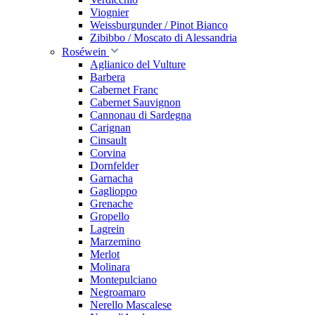
Viognier
Weissburgunder / Pinot Bianco
Zibibbo / Moscato di Alessandria
Roséwein
Aglianico del Vulture
Barbera
Cabernet Franc
Cabernet Sauvignon
Cannonau di Sardegna
Carignan
Cinsault
Corvina
Dornfelder
Garnacha
Gaglioppo
Grenache
Gropello
Lagrein
Marzemino
Merlot
Molinara
Montepulciano
Negroamaro
Nerello Mascalese