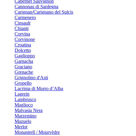
Cabernet Sauvignon
Cannonau di Sardegna
Carignan/Carignano del Sulcis
Carmenero
Cinsault
Chianti
Corvina
Corvinone
Croatina
Dolcetto
Gaglioppo
Garnacha
Graciano
Grenache
Grignolino d'Asti
Gropello
Lacrima di Morro d’Alba
Lagrein
Lambrusco
Maglioco
Malvasia Nera
Marzemino
Mazuelo
Merlot
Monastrell / Mourvèdre