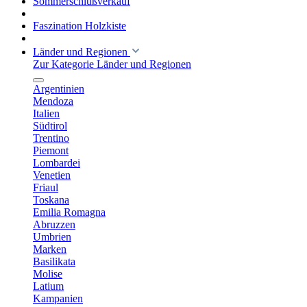
Sommerschlußverkauf
Faszination Holzkiste
Länder und Regionen
Zur Kategorie Länder und Regionen
Argentinien
Mendoza
Italien
Südtirol
Trentino
Piemont
Lombardei
Venetien
Friaul
Toskana
Emilia Romagna
Abruzzen
Umbrien
Marken
Basilikata
Molise
Latium
Kampanien