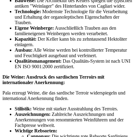
Bauweise:
Die Architektur des Kellers spiegelt die typischen
antiken "Weinlager" des Hinterlandes von Cagliari wider.
Technologie:
Modernste Technologie für die Verarbeitung
und Erhaltung der organoleptischen Eigenschaften der
Trauben.
Eigene Weinberge:
Ausschließlich Trauben aus den
familieneigenen Weinbergen werden verarbeitet.
Kapazität:
Der Keller kann bis zu zehntausend Hektoliter
einlagern.
Ausbau:
Alle Weine werden bei kontrollierter Temperatur
und Feuchtigkeit ausgebaut und verfeinert.
Qualitätsmanagement:
Das Qualitäts-System ist nach UNI
EN ISO 9001:2000 zertifiziert.
Die Weine: Ausdruck des sardischen Terroirs mit
internationaler Anerkennung:
Pala erzeugt Weine, die das sardische Terroir widerspiegeln und
international Anerkennung finden.
Stilistik:
Weine mit starker Ausstrahlung des Terroirs.
Auszeichnungen:
Zahlreiche Auszeichnungen und
Anerkennungen von renommierten Weinführern und der
Fachpresse weltweit.
Wichtige Rebsorten:
Cannonau:
Die wichtigste rote Rebsorte Sardiniens.