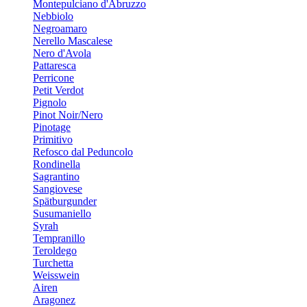
Montepulciano d'Abruzzo
Nebbiolo
Negroamaro
Nerello Mascalese
Nero d'Avola
Pattaresca
Perricone
Petit Verdot
Pignolo
Pinot Noir/Nero
Pinotage
Primitivo
Refosco dal Peduncolo
Rondinella
Sagrantino
Sangiovese
Spätburgunder
Susumaniello
Syrah
Tempranillo
Teroldego
Turchetta
Weisswein
Airen
Aragonez