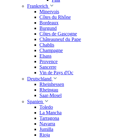
Frankreich
Minervois
Côtes du Rhône
Bordeaux
Burgund
Côtes de Gascogne
Châteauneuf du Pape
Chablis
Champagne
Elsass
Provence
Sancerre
Vin de Pays d'Oc
Deutschland
Rheinhessen
Rheingau
Saar-Mosel
Spanien
Toledo
La Mancha
Tarragona
Navarra
Jumilla
Rioja