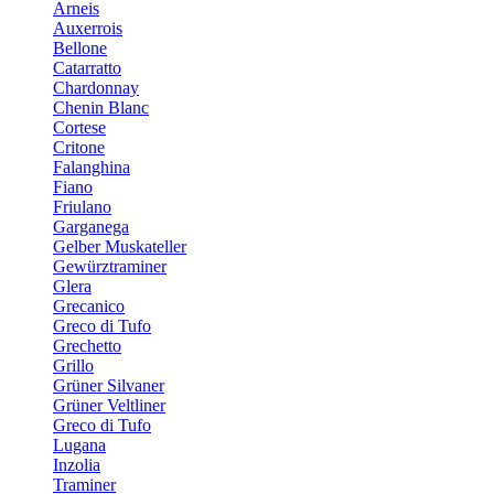
Arneis
Auxerrois
Bellone
Catarratto
Chardonnay
Chenin Blanc
Cortese
Critone
Falanghina
Fiano
Friulano
Garganega
Gelber Muskateller
Gewürztraminer
Glera
Grecanico
Greco di Tufo
Grechetto
Grillo
Grüner Silvaner
Grüner Veltliner
Greco di Tufo
Lugana
Inzolia
Traminer