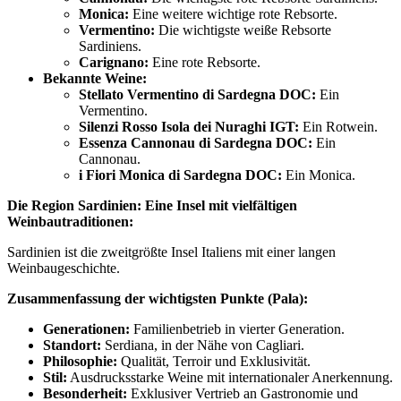
Monica:
Eine weitere wichtige rote Rebsorte.
Vermentino:
Die wichtigste weiße Rebsorte
Sardiniens.
Carignano:
Eine rote Rebsorte.
Bekannte Weine:
Stellato Vermentino di Sardegna DOC:
Ein
Vermentino.
Silenzi Rosso Isola dei Nuraghi IGT:
Ein Rotwein.
Essenza Cannonau di Sardegna DOC:
Ein
Cannonau.
i Fiori Monica di Sardegna DOC:
Ein Monica.
Die Region Sardinien: Eine Insel mit vielfältigen
Weinbautraditionen:
Sardinien ist die zweitgrößte Insel Italiens mit einer langen
Weinbaugeschichte.
Zusammenfassung der wichtigsten Punkte (Pala):
Generationen:
Familienbetrieb in vierter Generation.
Standort:
Serdiana, in der Nähe von Cagliari.
Philosophie:
Qualität, Terroir und Exklusivität.
Stil:
Ausdrucksstarke Weine mit internationaler Anerkennung.
Besonderheit:
Exklusiver Vertrieb an Gastronomie und