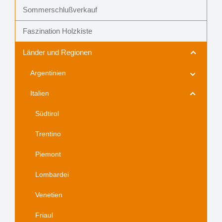
Sommerschlußverkauf
Faszination Holzkiste
Länder und Regionen
Argentinien
Italien
Südtirol
Trentino
Piemont
Lombardei
Venetien
Friaul