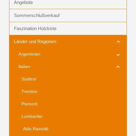
Angebote
Sommerschlußverkauf
Faszination Holzkiste
Länder und Regionen
Argentinien
Italien
Südtirol
Trentino
Piemont
Lombardei
Aldo Rainoldi