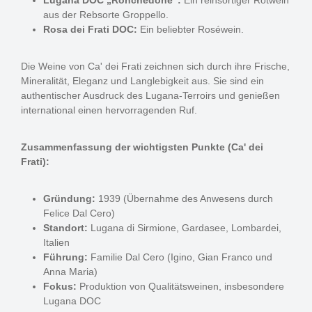
Lugana DOC „Ronchedone“:
Ein reinsortiger Rotwein
aus der Rebsorte Groppello.
Rosa dei Frati DOC:
Ein beliebter Roséwein.
Die Weine von Ca' dei Frati zeichnen sich durch ihre Frische,
Mineralität, Eleganz und Langlebigkeit aus. Sie sind ein
authentischer Ausdruck des Lugana-Terroirs und genießen
international einen hervorragenden Ruf.
Zusammenfassung der wichtigsten Punkte (Ca' dei
Frati):
Gründung:
1939 (Übernahme des Anwesens durch
Felice Dal Cero)
Standort:
Lugana di Sirmione, Gardasee, Lombardei,
Italien
Führung:
Familie Dal Cero (Igino, Gian Franco und
Anna Maria)
Fokus:
Produktion von Qualitätsweinen, insbesondere
Lugana DOC