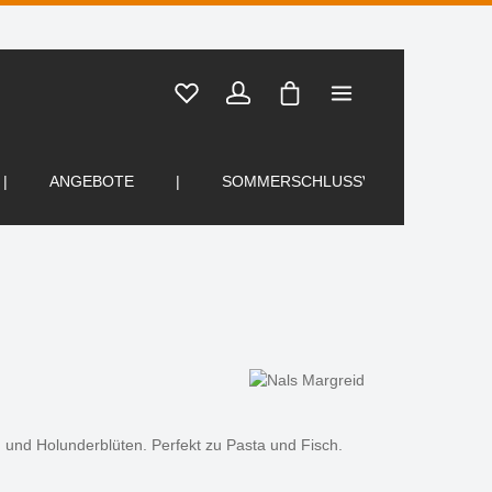
Warenkorb enthält 0 Posi
ANGEBOTE
SOMMERSCHLUSSVERKAUF
und Holunderblüten. Perfekt zu Pasta und Fisch.