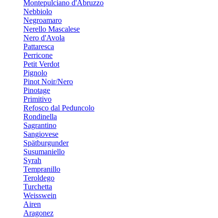
Montepulciano d'Abruzzo
Nebbiolo
Negroamaro
Nerello Mascalese
Nero d'Avola
Pattaresca
Perricone
Petit Verdot
Pignolo
Pinot Noir/Nero
Pinotage
Primitivo
Refosco dal Peduncolo
Rondinella
Sagrantino
Sangiovese
Spätburgunder
Susumaniello
Syrah
Tempranillo
Teroldego
Turchetta
Weisswein
Airen
Aragonez