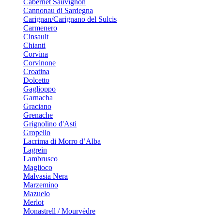
Cabernet Sauvignon
Cannonau di Sardegna
Carignan/Carignano del Sulcis
Carmenero
Cinsault
Chianti
Corvina
Corvinone
Croatina
Dolcetto
Gaglioppo
Garnacha
Graciano
Grenache
Grignolino d'Asti
Gropello
Lacrima di Morro d’Alba
Lagrein
Lambrusco
Maglioco
Malvasia Nera
Marzemino
Mazuelo
Merlot
Monastrell / Mourvèdre