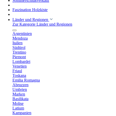
Sommerschlußverkauf
Faszination Holzkiste
Länder und Regionen
Zur Kategorie Länder und Regionen
Argentinien
Mendoza
Italien
Südtirol
Trentino
Piemont
Lombardei
Venetien
Friaul
Toskana
Emilia Romagna
Abruzzen
Umbrien
Marken
Basilikata
Molise
Latium
Kampanien