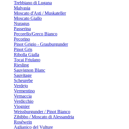
Trebbiano di Lugana
Malvasia
Moscato d'Asti / Muskateller
Moscato Giallo
Nuragus
Passerina
Pecorello/Greco Bianco
Pecorino
Pinot Grigio - Grauburgunder
Pinot Gris
Ribolla Gialla
Tocai Friulano
Riesling
Sauvignon Blanc
Sauvitage
Scheurebe
Verdejo
Vermentino
Vernaccia
Verdicchio
Viognier
Weissburgunder / Pinot Bianco
Zibibbo / Moscato di Alessandria
Roséwein
Aglianico del Vulture