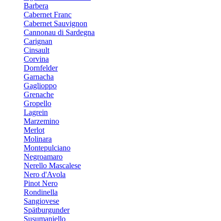
Barbera
Cabernet Franc
Cabernet Sauvignon
Cannonau di Sardegna
Carignan
Cinsault
Corvina
Dornfelder
Garnacha
Gaglioppo
Grenache
Gropello
Lagrein
Marzemino
Merlot
Molinara
Montepulciano
Negroamaro
Nerello Mascalese
Nero d'Avola
Pinot Nero
Rondinella
Sangiovese
Spätburgunder
Susumaniello