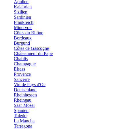
Apulien
Kalabrien
Sizilien
Sardinien
Frankreich
Minervois
Côtes du Rhône
Bordeaux
Burgund
Côtes de Gascogne
Châteauneuf du Pape
Chablis
Champagne
Elsass
Provence
Sancerre
Vin de Pays d'Oc
Deutschland
Rheinhessen
Rheingau
Saar-Mosel
Spanien
Toledo
La Mancha
Tarragona