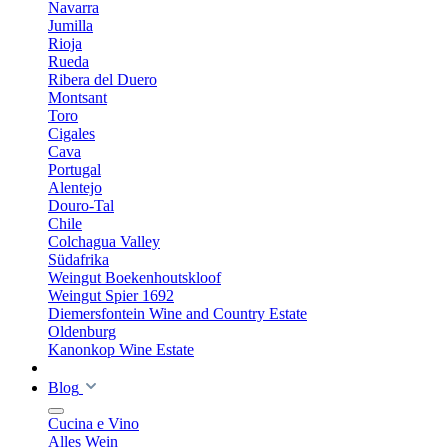
Navarra
Jumilla
Rioja
Rueda
Ribera del Duero
Montsant
Toro
Cigales
Cava
Portugal
Alentejo
Douro-Tal
Chile
Colchagua Valley
Südafrika
Weingut Boekenhoutskloof
Weingut Spier 1692
Diemersfontein Wine and Country Estate
Oldenburg
Kanonkop Wine Estate
Blog
Cucina e Vino
Alles Wein