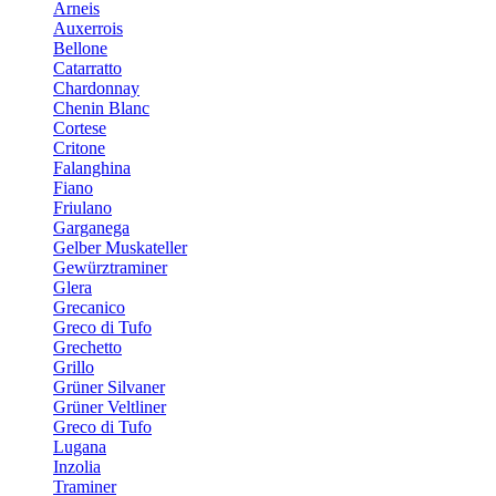
Arneis
Auxerrois
Bellone
Catarratto
Chardonnay
Chenin Blanc
Cortese
Critone
Falanghina
Fiano
Friulano
Garganega
Gelber Muskateller
Gewürztraminer
Glera
Grecanico
Greco di Tufo
Grechetto
Grillo
Grüner Silvaner
Grüner Veltliner
Greco di Tufo
Lugana
Inzolia
Traminer