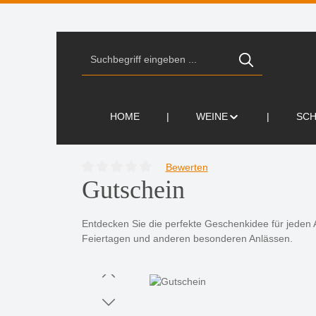
Zur Suche springen
Zur Hauptnavigation springen
HOME
WEINE
SC
Bewerten
Durchschnittliche Bewertung von 0 von 5 Sternen
Gutschein
Entdecken Sie die perfekte Geschenkidee für jeden 
Feiertagen und anderen besonderen Anlässen.
Bildergalerie überspringen