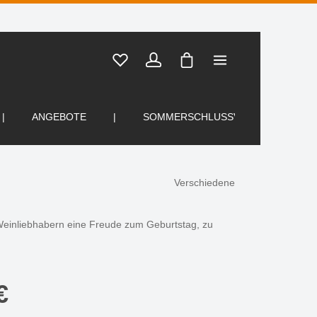
Warenkorb enthält 0 Posi
ANGEBOTE
SOMMERSCHLUSSVERKAUF
Verschiedene
 Weinliebhabern eine Freude zum Geburtstag, zu
€