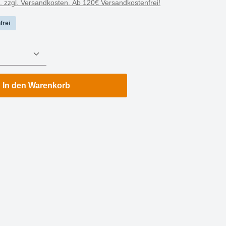
t. zzgl. Versandkosten. Ab 120€ Versandkostenfrei!
frei
nzahl: Gib den gewünschten Wert ein oder 
In den Warenkorb