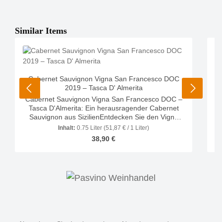
Produktgalerie überspringen
Similar Items
“W
Cabernet Sauvignon Vigna San Francesco DOC
d
2019 – Tasca D' Almerita
Cabernet Sauvignon Vigna San Francesco DOC –
Tasca D'Almerita: Ein herausragender Cabernet
Sauvignon aus SizilienEntdecken Sie den Vigna
San Francesco Cabernet Sauvignon DOC von
Inhalt:
0.75 Liter
(51,87 € / 1 Liter)
w
Tasca D'Almerita, einen der renommiertesten und
Regulärer Preis:
38,90 €
komplexesten Cabernet Sauvignons Siziliens.
Dieser Wein, der auf der Tenuta Regaleali
angebaut wird, hat internationale Anerkennung
u
erlangt und begeistert Weinliebhaber und Kritiker
gleichermaßen.Ein komplexes und vielschichtiges
AromenspielDer Vigna San Francesco zeichnet
sich durch ein beeindruckendes Aromenprofil aus:
S
Farbe: Tiefes Dunkelrot, fast Schwarz. Duft: Ein
überwältigendes Bouquet von roten und schwarzen
mi