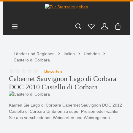
nhalt springen
Warenk
Länder und Regionen
Italien
Umbrien
Castello di Corbara
Bewerten
Durchschnittliche Bewertung von 0 von 5 Sternen
Cabernet Sauvignon Lago di Corbara
DOC 2010 Castello di Corbara
Kaufen Sie Lago di Corbara Cabernet Sauvignon DOC 2012
Castello di Corbara Umbrien zu super Preisen oder wählen
Sie aus verschiedenen Weinsorten und Weinregionen.