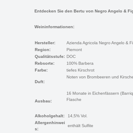
Entdecken Sie den Bertu von Negro Angelo & Fig
Weininformationen:
Hersteller:
Azienda Agricola Negro Angelo & Fi
Region:
Piemont
Qualitätsstufe:
DOC
Rebsorte:
100% Barbera
Farbe:
tiefes Kirschrot
Noten von Brombeeren und Kirsch
Duft:
16 Monate in Eichenfässern (Barri
Flasche
Ausbau:
Alkoholgehalt:
14,5% Vol.
Allergenhinwei
enthält Sulfite
s: