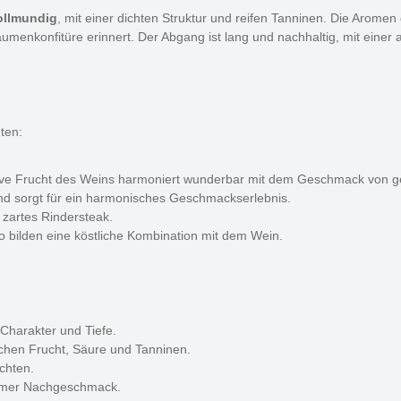
ollmundig
, mit einer dichten Struktur und reifen Tanninen. Die Arom
laumenkonfitüre erinnert. Der Abgang ist lang und nachhaltig, mit ein
hten:
ive Frucht des Weins harmoniert wunderbar mit dem Geschmack von g
nd sorgt für ein harmonisches Geschmackserlebnis.
n zartes Rindersteak.
bilden eine köstliche Kombination mit dem Wein.
 Charakter und Tiefe.
chen Frucht, Säure und Tanninen.
ichten.
hmer Nachgeschmack.