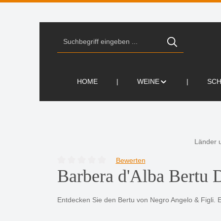
Zur Suche springen
Zur Hauptnavigation springen
HOME
WEINE
SC
Länder 
Bewerten
Durchschnittliche Bewertung von 0 von 5 Sternen
Barbera d'Alba Bertu
Entdecken Sie den Bertu von Negro Angelo & Figli. 